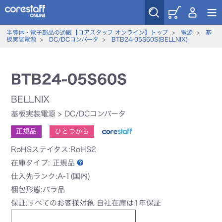
半導体・電子部品の通販【コアスタッフ オンライン】トップ
>
電源
>
基
板実装電源
>
DC/DCコンバータ
>
BTB24-05S60S(BELLNIX)
BTB24-05S60S
BELLNIX
基板実装電源
>
DC/DCコンバータ
正規品
ひとつから
RoHSステイタス:RoHS2
在庫タイプ:
正規品
仕入先ランク:A-1(国内)
梱包形態:バラ品
保証:すべてのお客様対象 自社在庫は1年保証