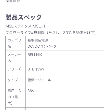
品質保証
製品スペック
MSLステイタス:MSL=1
フロワーライフ=無制限（ただし、30℃ 85%RH以下）
カテゴリ
基板実装電源
名
DC/DCコンバータ
メーカー
BELLNIX
名
シリーズ
BTB (3W)
タイプ
絶縁モジュール
電圧 - 入
36V
力（最
大）