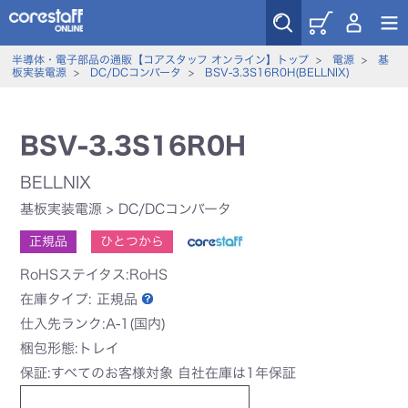
半導体・電子部品の通販【コアスタッフ オンライン】トップ
>
電源
>
基
板実装電源
>
DC/DCコンバータ
>
BSV-3.3S16R0H(BELLNIX)
BSV-3.3S16R0H
BELLNIX
基板実装電源
>
DC/DCコンバータ
正規品
ひとつから
RoHSステイタス:RoHS
在庫タイプ:
正規品
仕入先ランク:A-1(国内)
梱包形態:トレイ
保証:すべてのお客様対象 自社在庫は1年保証