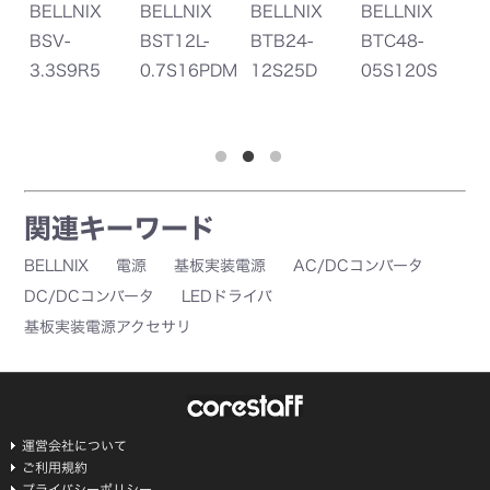
BELLNIX
BELLNIX
BELLNIX
BELLNIX
B
BSV-
BST12L-
BTB24-
BTC48-
B
0P
3.3S9R5
0.7S16PDM
12S25D
05S120S
0
関連キーワード
BELLNIX
電源
基板実装電源
AC/DCコンバータ
DC/DCコンバータ
LEDドライバ
基板実装電源アクセサリ
運営会社について
ご利用規約
プライバシーポリシー