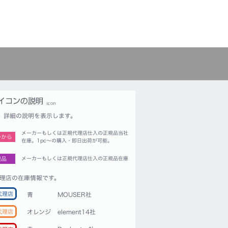
詳細の説明を表示します。
メーカーもしくは正規代理店仕入の正規品当社
つから
在庫。1pc〜の購入・即日出荷が可能。
規品
メーカーもしくは正規代理店仕入の正規品在庫
理店の在庫情報です。
代理店
青
MOUSER社
代理店
オレンジ
element14社