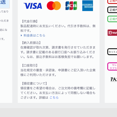
正規
正規
しており
正規
いただき
【代金引換】
製品配達時にお支払いください。代引き手数料は、無
送にな
料です。
料金表はこちら
ます。
【納入前振込】
在庫確認が取れ次第、請求書を発行させていただきま
す。請求書に記載のある銀行口座へお振り込みくださ
セット
い。なお、振込手数料はお客様負担でお願いします。
【口座取引】
セレ
サプラ
当社規定の審査・承認後、申請書にご記入頂いた企業
様にご利用いただけます。
【領収書について】
領収書をご希望の場合は、ご注文時の備考欄に記載し
てください。お支払い方法によって同梱しない場合も
ございます。詳細は
こちら