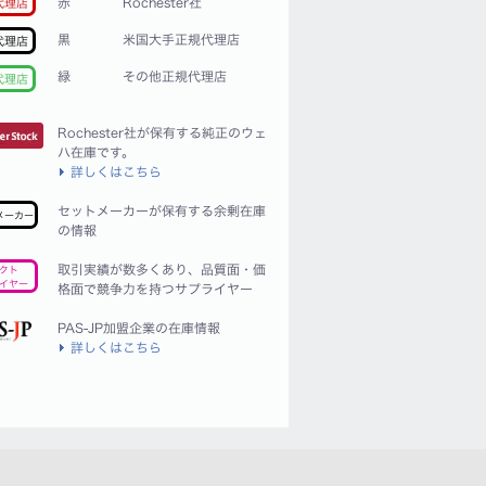
赤
Rochester社
代理店
黒
米国大手正規代理店
代理店
緑
その他正規代理店
代理店
Rochester社が保有する純正のウェ
ハ在庫です。
詳しくはこちら
セットメーカーが保有する余剰在庫
メーカー
の情報
取引実績が数多くあり、品質面・価
クト
イヤー
格面で競争力を持つサプライヤー
PAS-JP加盟企業の在庫情報
詳しくはこちら