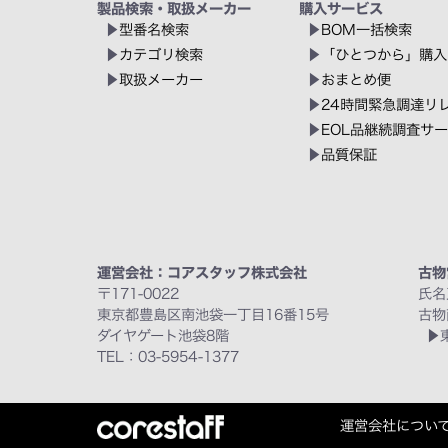
製品検索・取扱メーカー
購入サービス
型番名検索
BOM一括検索
カテゴリ検索
「ひとつから」購入
取扱メーカー
おまとめ便
24時間緊急調達リ
EOL品継続調査サ
品質保証
運営会社：コアスタッフ株式会社
古物
〒171-0022
氏名
東京都豊島区南池袋一丁目16番15号
古物
ダイヤゲート池袋8階
TEL：03-5954-1377
運営会社につい