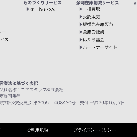
ものづくりサービス
余剰在庫削減サービス
a
はーねすわん
一括買取
委託販売
提携先在庫販売
レー
倉庫受託業
ービス
はたち基金
パートナーサイト
営業法に基づく表記
又は名称：コアスタッフ株式会社
商許可番号：
東京都公安委員会 第305511408430号 交付 平成26年10月7日
て
ご利用規約
プライバシーポリシー