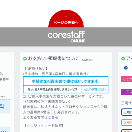
↑
ページの先頭へ
【NP掛け払い】
ク。
(月末締め、翌月第4営業日に請求書発行)
積書の
ひと
正
法人/個人事業主を対象とした後払いサービスです。
（月末締め翌月末請求書払い）
正規代
請求書は、株式会社ネットプロテクションズからご購
入の翌月第4営業日に発行されます。
正規
よくある質問は
こちら
正規
【クレジットカード決済】