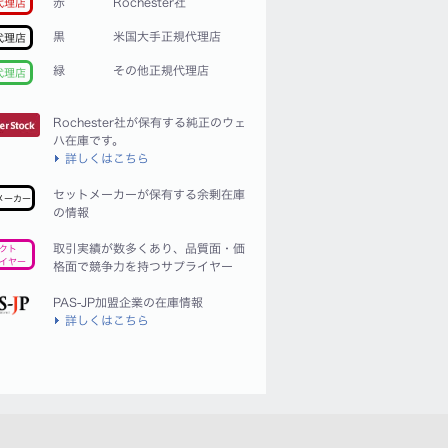
赤
Rochester社
代理店
黒
米国大手正規代理店
代理店
緑
その他正規代理店
代理店
Rochester社が保有する純正のウェ
ハ在庫です。
詳しくはこちら
セットメーカーが保有する余剰在庫
メーカー
の情報
取引実績が数多くあり、品質面・価
クト
イヤー
格面で競争力を持つサプライヤー
PAS-JP加盟企業の在庫情報
詳しくはこちら