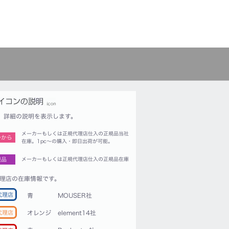
詳細の説明を表示します。
メーカーもしくは正規代理店仕入の正規品当社
つから
在庫。1pc〜の購入・即日出荷が可能。
規品
メーカーもしくは正規代理店仕入の正規品在庫
理店の在庫情報です。
代理店
青
MOUSER社
代理店
オレンジ
element14社