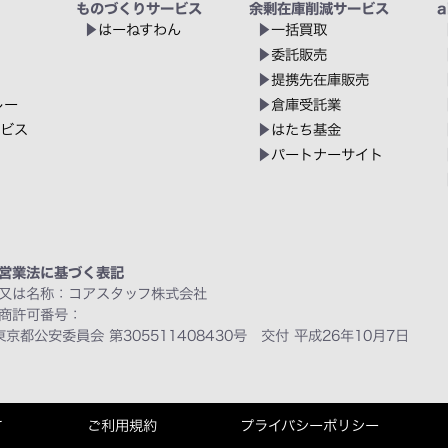
ものづくりサービス
余剰在庫削減サービス
a
はーねすわん
一括買取
委託販売
提携先在庫販売
レー
倉庫受託業
ービス
はたち基金
パートナーサイト
営業法に基づく表記
又は名称：コアスタッフ株式会社
商許可番号：
東京都公安委員会 第305511408430号 交付 平成26年10月7日
て
ご利用規約
プライバシーポリシー