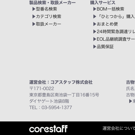
製品検索・取扱メーカー
購入サービス
型番名検索
BOM一括検索
カテゴリ検索
「ひとつから」購入
取扱メーカー
おまとめ便
24時間緊急調達リ
EOL品継続調査サ
品質保証
運営会社：コアスタッフ株式会社
古物
〒171-0022
氏名
東京都豊島区南池袋一丁目16番15号
古物
ダイヤゲート池袋8階
TEL：03-5954-1377
運営会社につい