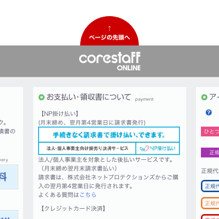
↑
ページの先頭へ
【NP掛け払い】
ク。
(月末締め、翌月第4営業日に請求書発行)
積書の
ひと
正
法人/個人事業主を対象とした後払いサービスです。
（月末締め翌月末請求書払い）
正規代
請求書は、株式会社ネットプロテクションズからご購
入の翌月第4営業日に発行されます。
正規
よくある質問は
こちら
正規
【クレジットカード決済】