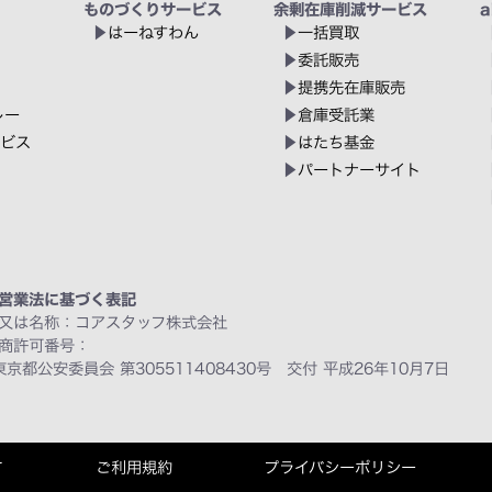
ものづくりサービス
余剰在庫削減サービス
a
はーねすわん
一括買取
委託販売
提携先在庫販売
レー
倉庫受託業
ービス
はたち基金
パートナーサイト
営業法に基づく表記
又は名称：コアスタッフ株式会社
商許可番号：
東京都公安委員会 第305511408430号 交付 平成26年10月7日
て
ご利用規約
プライバシーポリシー