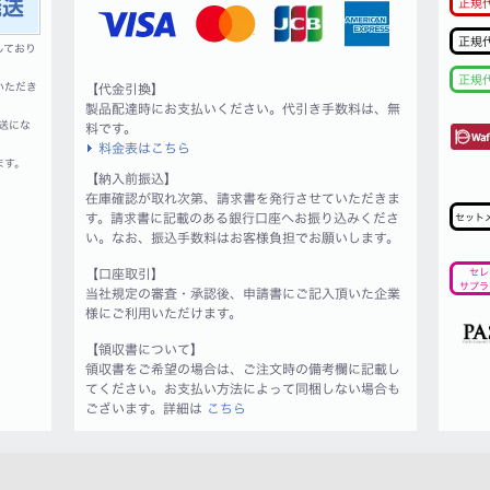
正規
正規
しており
正規
いただき
【代金引換】
製品配達時にお支払いください。代引き手数料は、無
送にな
料です。
料金表はこちら
ます。
【納入前振込】
在庫確認が取れ次第、請求書を発行させていただきま
す。請求書に記載のある銀行口座へお振り込みくださ
セット
い。なお、振込手数料はお客様負担でお願いします。
【口座取引】
セレ
サプラ
当社規定の審査・承認後、申請書にご記入頂いた企業
様にご利用いただけます。
【領収書について】
領収書をご希望の場合は、ご注文時の備考欄に記載し
てください。お支払い方法によって同梱しない場合も
ございます。詳細は
こちら