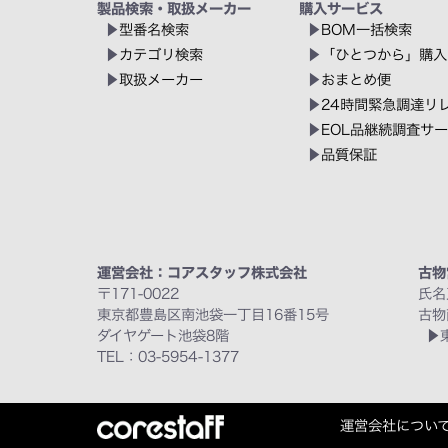
製品検索・取扱メーカー
購入サービス
型番名検索
BOM一括検索
カテゴリ検索
「ひとつから」購入
取扱メーカー
おまとめ便
24時間緊急調達リ
EOL品継続調査サ
品質保証
運営会社：コアスタッフ株式会社
古物
〒171-0022
氏名
東京都豊島区南池袋一丁目16番15号
古物
ダイヤゲート池袋8階
TEL：03-5954-1377
運営会社につい