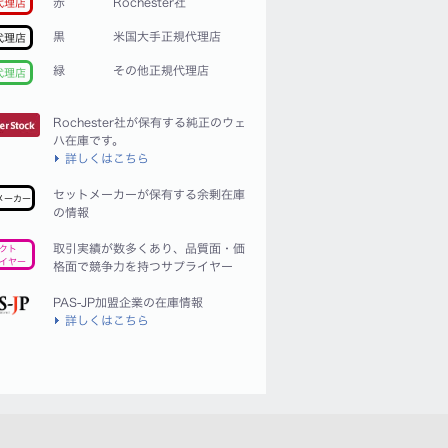
赤
Rochester社
代理店
黒
米国大手正規代理店
代理店
緑
その他正規代理店
代理店
Rochester社が保有する純正のウェ
ハ在庫です。
詳しくはこちら
セットメーカーが保有する余剰在庫
メーカー
の情報
取引実績が数多くあり、品質面・価
クト
イヤー
格面で競争力を持つサプライヤー
PAS-JP加盟企業の在庫情報
詳しくはこちら