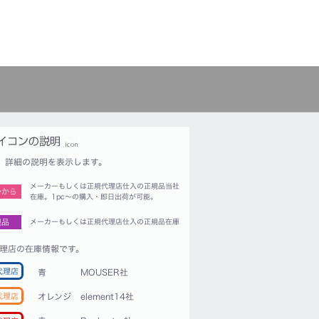
詳細の説明を表示します。
メーカーもしくは正規代理店仕入の正規品当社
つから
在庫。1pc〜の購入・即日出荷が可能。
規品
メーカーもしくは正規代理店仕入の正規品在庫
理店の在庫情報です。
代理店
青
MOUSER社
代理店
オレンジ
element14社