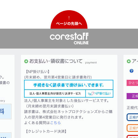
↑
ページの先頭へ
【NP掛け払い】
ク。
(月末締め、翌月第4営業日に請求書発行)
積書の
ひと
正
法人/個人事業主を対象とした後払いサービスです。
（月末締め翌月末請求書払い）
正規代
請求書は、株式会社ネットプロテクションズからご購
入の翌月第4営業日に発行されます。
正規
よくある質問は
こちら
正規
【クレジットカード決済】