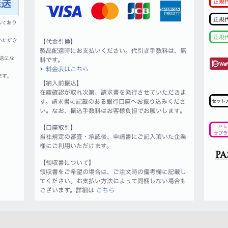
正規
正規
しており
正規
いただき
【代金引換】
製品配達時にお支払いください。代引き手数料は、無
送にな
料です。
料金表はこちら
ます。
【納入前振込】
在庫確認が取れ次第、請求書を発行させていただきま
す。請求書に記載のある銀行口座へお振り込みくださ
セット
い。なお、振込手数料はお客様負担でお願いします。
【口座取引】
セレ
サプラ
当社規定の審査・承認後、申請書にご記入頂いた企業
様にご利用いただけます。
【領収書について】
領収書をご希望の場合は、ご注文時の備考欄に記載し
てください。お支払い方法によって同梱しない場合も
ございます。詳細は
こちら