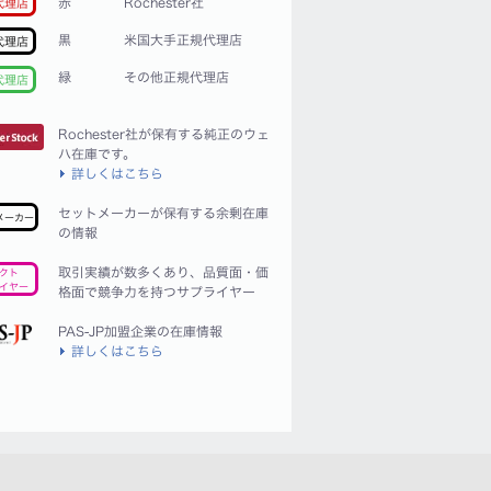
赤
Rochester社
代理店
黒
米国大手正規代理店
代理店
緑
その他正規代理店
代理店
Rochester社が保有する純正のウェ
ハ在庫です。
詳しくはこちら
セットメーカーが保有する余剰在庫
メーカー
の情報
取引実績が数多くあり、品質面・価
クト
イヤー
格面で競争力を持つサプライヤー
PAS-JP加盟企業の在庫情報
詳しくはこちら