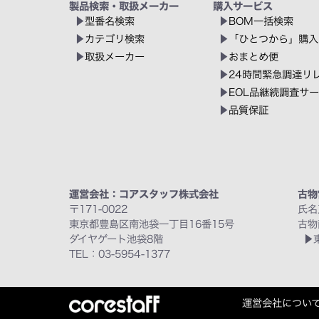
製品検索・取扱メーカー
購入サービス
型番名検索
BOM一括検索
カテゴリ検索
「ひとつから」購入
取扱メーカー
おまとめ便
24時間緊急調達リ
EOL品継続調査サ
品質保証
運営会社：コアスタッフ株式会社
古物
〒171-0022
氏名
東京都豊島区南池袋一丁目16番15号
古物
ダイヤゲート池袋8階
TEL：03-5954-1377
運営会社につい