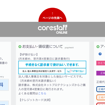
↑
ページの先頭へ
【NP掛け払い】
ク。
(月末締め、翌月第4営業日に請求書発行)
積書の
ひと
正
法人/個人事業主を対象とした後払いサービスです。
（月末締め翌月末請求書払い）
正規代
請求書は、株式会社ネットプロテクションズからご購
入の翌月第4営業日に発行されます。
正規
よくある質問は
こちら
正規
【クレジットカード決済】