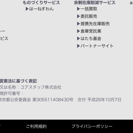
ものづくりサービス
余剰在庫削減サービス
a
はーねすわん
一括買取
委託販売
提携先在庫販売
レー
倉庫受託業
ービス
はたち基金
パートナーサイト
営業法に基づく表記
又は名称：コアスタッフ株式会社
商許可番号：
東京都公安委員会 第305511408430号 交付 平成26年10月7日
て
ご利用規約
プライバシーポリシー