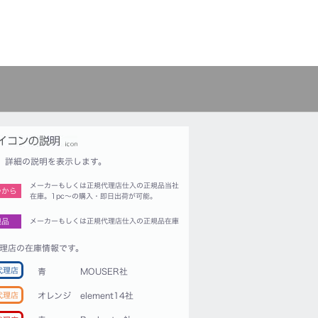
詳細の説明を表示します。
メーカーもしくは正規代理店仕入の正規品当社
つから
在庫。1pc〜の購入・即日出荷が可能。
規品
メーカーもしくは正規代理店仕入の正規品在庫
理店の在庫情報です。
代理店
青
MOUSER社
代理店
オレンジ
element14社