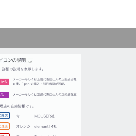
詳細の説明を表示します。
メーカーもしくは正規代理店仕入の正規品当社
つから
在庫。1pc〜の購入・即日出荷が可能。
規品
メーカーもしくは正規代理店仕入の正規品在庫
理店の在庫情報です。
代理店
青
MOUSER社
代理店
オレンジ
element14社