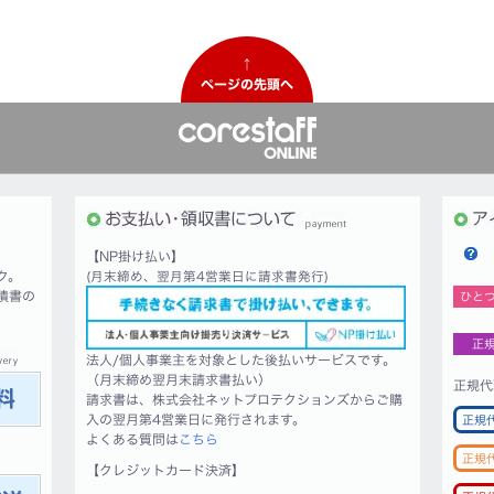
↑
ページの先頭へ
【NP掛け払い】
ク。
(月末締め、翌月第4営業日に請求書発行)
積書の
ひと
正
法人/個人事業主を対象とした後払いサービスです。
（月末締め翌月末請求書払い）
正規代
請求書は、株式会社ネットプロテクションズからご購
入の翌月第4営業日に発行されます。
正規
よくある質問は
こちら
正規
【クレジットカード決済】