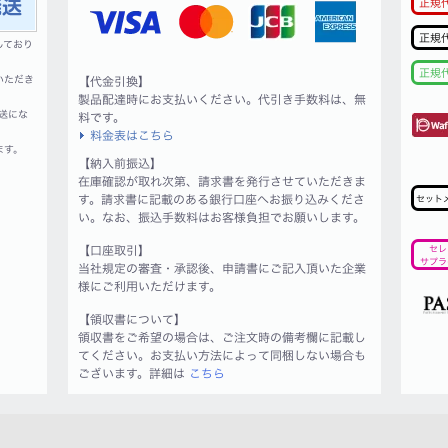
正規
正規
しており
正規
いただき
【代金引換】
製品配達時にお支払いください。代引き手数料は、無
送にな
料です。
料金表はこちら
ます。
【納入前振込】
在庫確認が取れ次第、請求書を発行させていただきま
す。請求書に記載のある銀行口座へお振り込みくださ
セット
い。なお、振込手数料はお客様負担でお願いします。
【口座取引】
セレ
サプラ
当社規定の審査・承認後、申請書にご記入頂いた企業
様にご利用いただけます。
【領収書について】
領収書をご希望の場合は、ご注文時の備考欄に記載し
てください。お支払い方法によって同梱しない場合も
ございます。詳細は
こちら