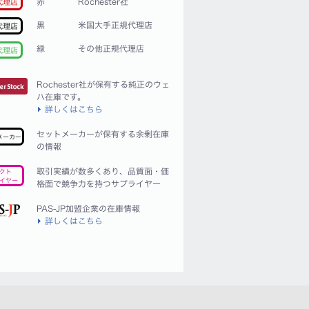
赤
Rochester社
代理店
黒
米国大手正規代理店
代理店
緑
その他正規代理店
代理店
Rochester社が保有する純正のウェ
ハ在庫です。
詳しくはこちら
セットメーカーが保有する余剰在庫
メーカー
の情報
取引実績が数多くあり、品質面・価
クト
イヤー
格面で競争力を持つサプライヤー
PAS-JP加盟企業の在庫情報
詳しくはこちら