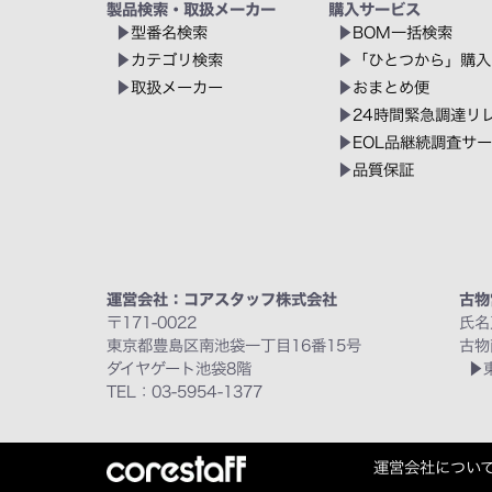
製品検索・取扱メーカー
購入サービス
型番名検索
BOM一括検索
カテゴリ検索
「ひとつから」購入
取扱メーカー
おまとめ便
24時間緊急調達リ
EOL品継続調査サ
品質保証
運営会社：コアスタッフ株式会社
古物
〒171-0022
氏名
東京都豊島区南池袋一丁目16番15号
古物
ダイヤゲート池袋8階
TEL：03-5954-1377
運営会社につい