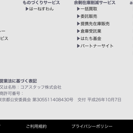
ものづくりサービス
余剰在庫削減サービス
a
はーねすわん
一括買取
委託販売
提携先在庫販売
レー
倉庫受託業
ービス
はたち基金
パートナーサイト
営業法に基づく表記
又は名称：コアスタッフ株式会社
商許可番号：
東京都公安委員会 第305511408430号 交付 平成26年10月7日
て
ご利用規約
プライバシーポリシー