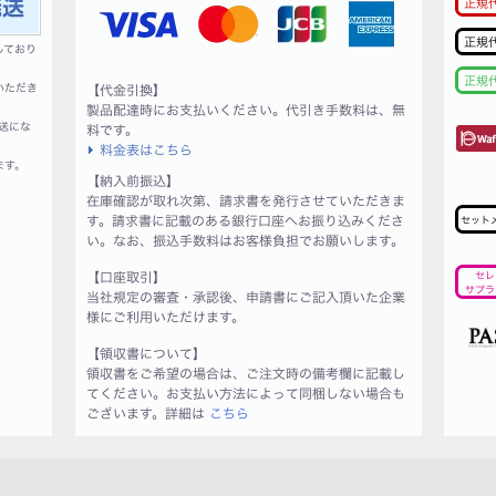
正規
正規
しており
正規
いただき
【代金引換】
製品配達時にお支払いください。代引き手数料は、無
送にな
料です。
料金表はこちら
ます。
【納入前振込】
在庫確認が取れ次第、請求書を発行させていただきま
す。請求書に記載のある銀行口座へお振り込みくださ
セット
い。なお、振込手数料はお客様負担でお願いします。
【口座取引】
セレ
サプラ
当社規定の審査・承認後、申請書にご記入頂いた企業
様にご利用いただけます。
【領収書について】
領収書をご希望の場合は、ご注文時の備考欄に記載し
てください。お支払い方法によって同梱しない場合も
ございます。詳細は
こちら