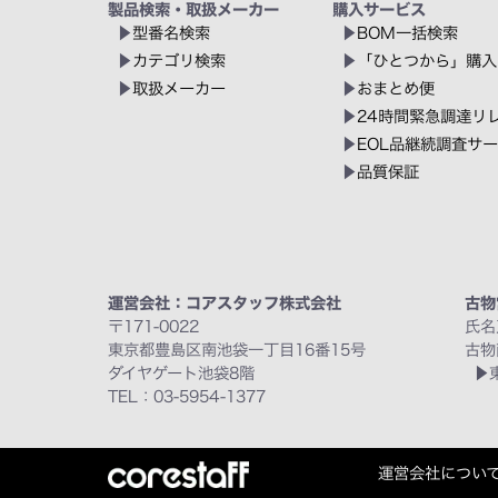
製品検索・取扱メーカー
購入サービス
型番名検索
BOM一括検索
カテゴリ検索
「ひとつから」購入
取扱メーカー
おまとめ便
24時間緊急調達リ
EOL品継続調査サ
品質保証
運営会社：コアスタッフ株式会社
古物
〒171-0022
氏名
東京都豊島区南池袋一丁目16番15号
古物
ダイヤゲート池袋8階
TEL：03-5954-1377
運営会社につい