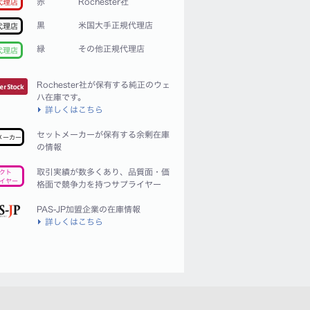
赤
Rochester社
代理店
黒
米国大手正規代理店
代理店
緑
その他正規代理店
代理店
Rochester社が保有する純正のウェ
ハ在庫です。
詳しくはこちら
セットメーカーが保有する余剰在庫
メーカー
の情報
取引実績が数多くあり、品質面・価
クト
イヤー
格面で競争力を持つサプライヤー
PAS-JP加盟企業の在庫情報
詳しくはこちら