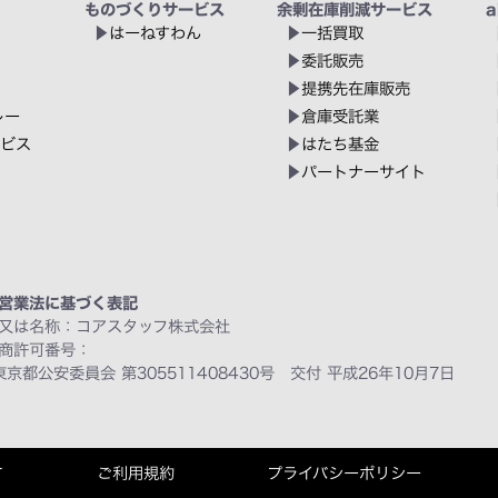
ものづくりサービス
余剰在庫削減サービス
a
はーねすわん
一括買取
委託販売
提携先在庫販売
レー
倉庫受託業
ービス
はたち基金
パートナーサイト
営業法に基づく表記
又は名称：コアスタッフ株式会社
商許可番号：
東京都公安委員会 第305511408430号 交付 平成26年10月7日
て
ご利用規約
プライバシーポリシー