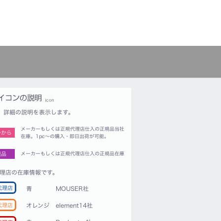
詳細の説明を表示します。
メーカーもしくは正規代理店仕入の正規品当社
つから
在庫。1pc〜の購入・即日出荷が可能。
規品
メーカーもしくは正規代理店仕入の正規品在庫
理店の在庫情報です。
代理店
青
MOUSER社
代理店
オレンジ
element14社