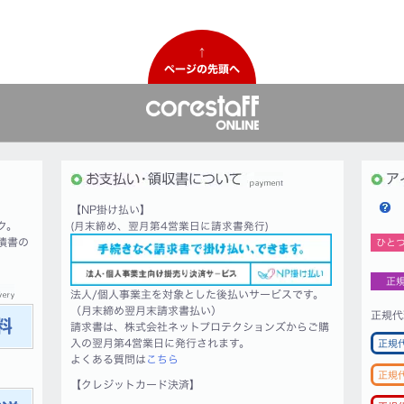
↑
ページの先頭へ
【NP掛け払い】
ク。
(月末締め、翌月第4営業日に請求書発行)
積書の
ひと
正
法人/個人事業主を対象とした後払いサービスです。
（月末締め翌月末請求書払い）
正規代
請求書は、株式会社ネットプロテクションズからご購
入の翌月第4営業日に発行されます。
正規
よくある質問は
こちら
正規
【クレジットカード決済】