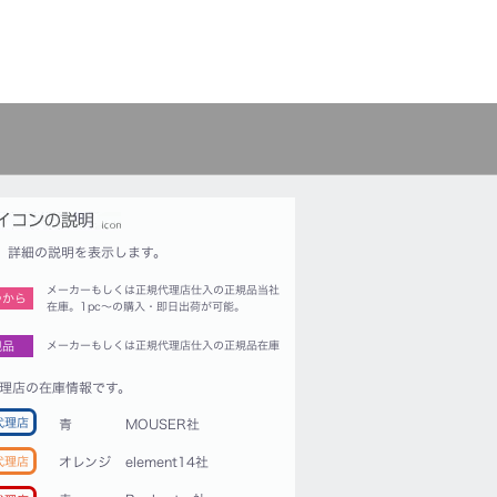
詳細の説明を表示します。
メーカーもしくは正規代理店仕入の正規品当社
つから
在庫。1pc〜の購入・即日出荷が可能。
規品
メーカーもしくは正規代理店仕入の正規品在庫
理店の在庫情報です。
代理店
青
MOUSER社
代理店
オレンジ
element14社