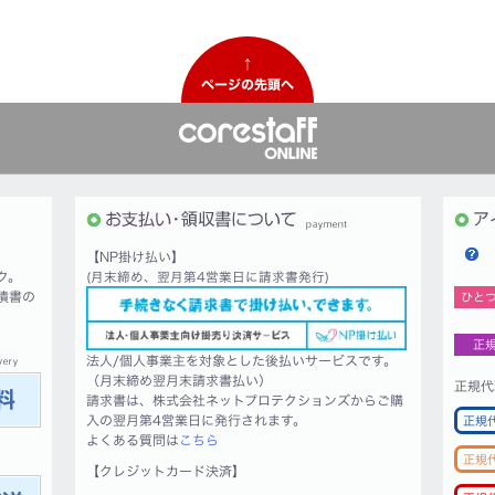
↑
ページの先頭へ
【NP掛け払い】
ク。
(月末締め、翌月第4営業日に請求書発行)
積書の
ひと
正
法人/個人事業主を対象とした後払いサービスです。
（月末締め翌月末請求書払い）
正規代
請求書は、株式会社ネットプロテクションズからご購
入の翌月第4営業日に発行されます。
正規
よくある質問は
こちら
正規
【クレジットカード決済】