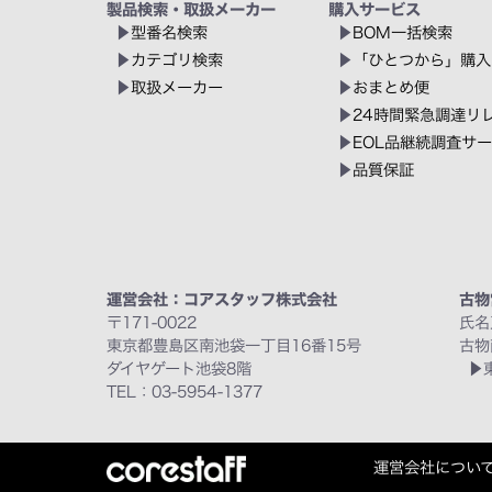
製品検索・取扱メーカー
購入サービス
型番名検索
BOM一括検索
カテゴリ検索
「ひとつから」購入
取扱メーカー
おまとめ便
24時間緊急調達リ
EOL品継続調査サ
品質保証
運営会社：コアスタッフ株式会社
古物
〒171-0022
氏名
東京都豊島区南池袋一丁目16番15号
古物
ダイヤゲート池袋8階
TEL：03-5954-1377
運営会社につい