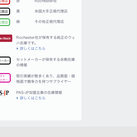
赤
Rochester社
代理店
黒
米国大手正規代理店
代理店
緑
その他正規代理店
代理店
Rochester社が保有する純正のウェ
ハ在庫です。
詳しくはこちら
セットメーカーが保有する余剰在庫
メーカー
の情報
取引実績が数多くあり、品質面・価
クト
イヤー
格面で競争力を持つサプライヤー
PAS-JP加盟企業の在庫情報
詳しくはこちら