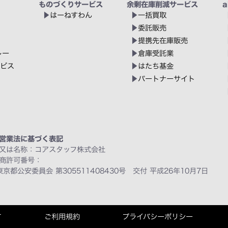
ものづくりサービス
余剰在庫削減サービス
a
はーねすわん
一括買取
委託販売
提携先在庫販売
レー
倉庫受託業
ービス
はたち基金
パートナーサイト
営業法に基づく表記
又は名称：コアスタッフ株式会社
商許可番号：
東京都公安委員会 第305511408430号 交付 平成26年10月7日
て
ご利用規約
プライバシーポリシー