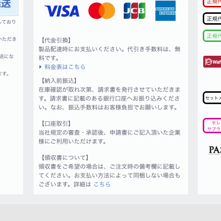
正規
正規
しており
正規
いただき
【代金引換】
製品配達時にお支払いください。代引き手数料は、無
送にな
料です。
料金表はこちら
ます。
【納入前振込】
在庫確認が取れ次第、請求書を発行させていただきま
す。請求書に記載のある銀行口座へお振り込みくださ
セット
い。なお、振込手数料はお客様負担でお願いします。
【口座取引】
セレ
サプラ
当社規定の審査・承認後、申請書にご記入頂いた企業
様にご利用いただけます。
【領収書について】
領収書をご希望の場合は、ご注文時の備考欄に記載し
てください。お支払い方法によって同梱しない場合も
ございます。詳細は
こちら