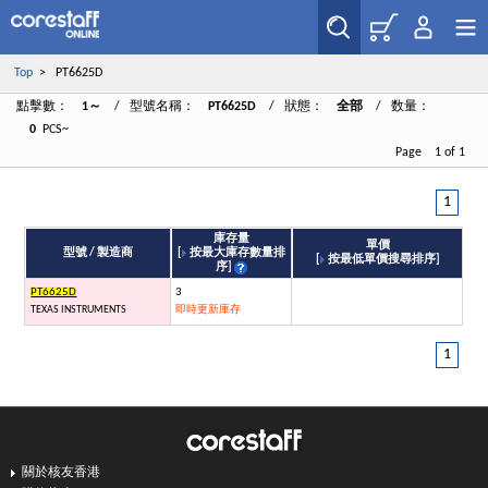
Top
> PT6625D
點擊數：
1～
/ 型號名稱：
PT6625D
/ 狀態：
全部
/ 数量：
0
PCS~
Page 1 of 1
1
庫存量
單價
型號 / 製造商
[
按最大庫存數量排
[
按最低單價搜尋排序
]
序
]
PT6625D
3
TEXAS INSTRUMENTS
即時更新庫存
1
關於核友香港