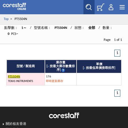
Top
> PT5504N
點擊數：
1～
/ 型號名稱：
PT5504N
/ 狀態：
全部
/ 数量：
0
PCS~
Page 1 of 1
1
庫存量
單價
型號 / 製造商
[
按最大庫存數量排
[
按最低單價搜尋排序
]
序
]
PT5504N
176
TEXAS INSTRUMENTS
即時更新庫存
1
關於核友香港