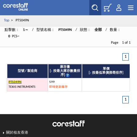
Top
> PT5049N
點擊數：
1～
/ 型號名稱：
PT5049N
/ 狀態：
全部
/ 数量：
0
PCS~
Page 1 of 1
1
庫存量
單價
型號 / 製造商
[
按最大庫存數量排
[
按最低單價搜尋排序
]
序
]
PT5049N
599
TEXAS INSTRUMENTS
即時更新庫存
1
關於核友香港