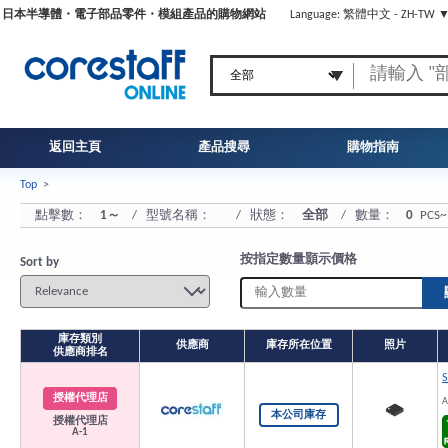
日本半導體・電子部品零件・模組產品的購物網站
Language: 繁體中文 - ZH-TW 
返回主頁
產品搜尋
購物指南
Top
>
點擊數：
1～
/ 型號名稱：
/ 狀態：
全部
/ 數量：
0
PCS~
按指定數量顥示價格
Sort by
庫存類別
供應商
庫存所在位置
照片
供應商排名
S
授權代理店
A
本公司庫存
授權代理店
A-1