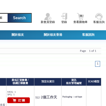
0
索
新會員登錄
登錄
查看購物車
客服洽詢
關於核友
關於核友香港
客服諮詢
Page 1 of 1
1
最低訂貨數量 /
資訊
預定出貨日
ECAD模型
後續訂購數量
核友管理編號
MOQ : 1
SPQ : 1
2個工作天
Packaging：cut tape
預計
续查看