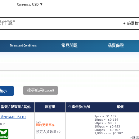
▼
Currency: USD ▼
＋ 篩選搜
常見問題
品質保證
Terms and Conditions
搜尋結果(Excel)
型號 / 製造商 / 其他
庫存量
生產年份/批號
單價
1pcs ～ $1.152
-82B1AAB-I6T1U
10pcs ～ $0.634
125
50pcs ～ $0.57
BLIC
即時更新庫存
100pcs ～ $0.453
500pcs ～ $0.407
預定入貨數量 : 0
1,000pcs ～ $0.387
> 继