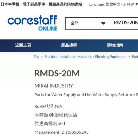
日本半導體・電子部品零件・模組產品的購物網站
Language: 繁體中文 - ZH-TW 
返回主頁
產品搜尋
購物指南
Top
>
Electrical Installation Materials / Plumbing Equipment
>
Par
RMDS-20M
MIRAI INDUSTRY
Parts for Water Supply and Hot Water Supply Reform
>
RoHS狀況:N/A
庫存類別:授權代理店
供應商排名:A-1
Management ID:st50505295