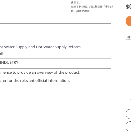
像所示。
$
如欲了解詳情、請點擊上面「查詢詳
情」與我們聯絡。
購
for Water Supply and Hot Water Supply Reform
ll
 INDUSTRY
nience to provide an overview of the product.
er for the relevant official information.