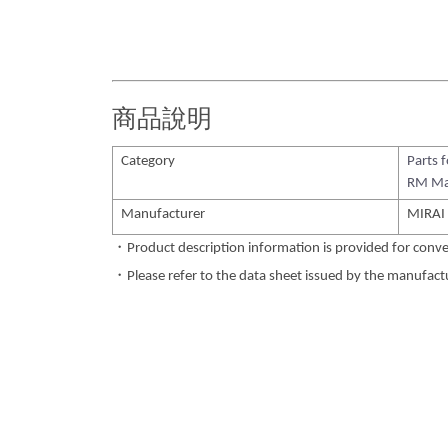
商品說明
Category
Parts 
RM Ma
Manufacturer
MIRAI
・Product description information is provided for conve
・Please refer to the data sheet issued by the manufactur