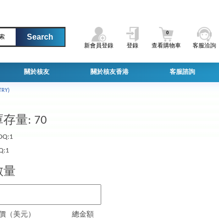
0
索
新會員登錄
登錄
查看購物車
客服洽詢
關於核友
關於核友香港
客服諮詢
TRY)
存量: 70
Q:1
Q:1
數量
價（美元）
總金額