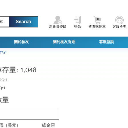
0
索
新會員登錄
登錄
查看購物車
客服洽詢
關於核友
關於核友香港
客服諮詢
TRY)
存量: 1,048
Q:1
Q:1
數量
價（美元）
總金額