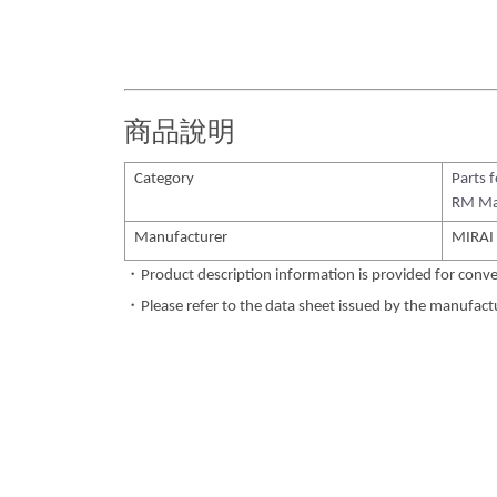
商品說明
Category
Parts 
RM Ma
Manufacturer
MIRAI
・Product description information is provided for conve
・Please refer to the data sheet issued by the manufactur