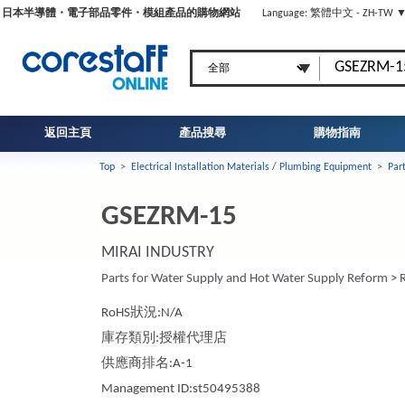
日本半導體・電子部品零件・模組產品的購物網站
Language: 繁體中文 - ZH-TW 
返回主頁
產品搜尋
購物指南
Top
>
Electrical Installation Materials / Plumbing Equipment
>
Par
GSEZRM-15
MIRAI INDUSTRY
Parts for Water Supply and Hot Water Supply Reform
>
RoHS狀況:N/A
庫存類別:授權代理店
供應商排名:A-1
Management ID:st50495388