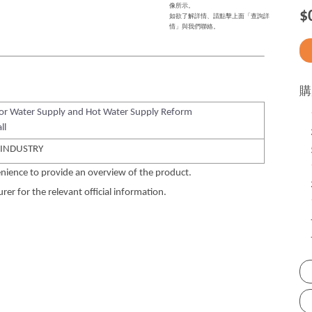
像所示。
$
如欲了解詳情、請點擊上面「查詢詳
情」與我們聯絡。
購
for Water Supply and Hot Water Supply Reform
ll
 INDUSTRY
nience to provide an overview of the product.
er for the relevant official information.