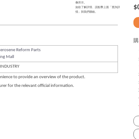
像所示。
$
如欲了解詳情、請點擊上面「查詢詳
情」與我們聯絡。
購
Kerosene Reform Parts
ng Mall
 INDUSTRY
nience to provide an overview of the product.
er for the relevant official information.