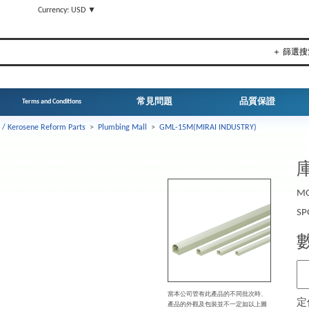
▼
Currency: USD ▼
＋ 篩選搜
常見問題
品質保證
Terms and Conditions
 / Kerosene Reform Parts
>
Plumbing Mall
>
GML-15M(MIRAI INDUSTRY)
庫
MO
SP
當本公司管有此產品的不同批次時、
定
產品的外觀及包裝並不一定如以上圖