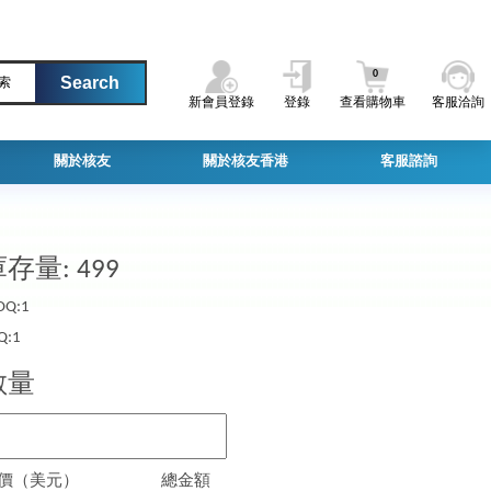
0
索
新會員登錄
登錄
查看購物車
客服洽詢
關於核友
關於核友香港
客服諮詢
存量: 499
Q:1
Q:1
數量
價（美元）
總金額