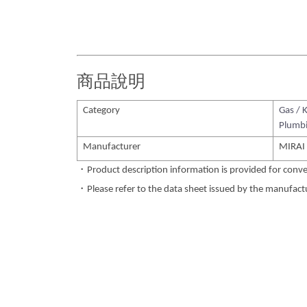
商品說明
Category
Gas / 
Plumbi
Manufacturer
MIRAI
・Product description information is provided for conve
・Please refer to the data sheet issued by the manufactur