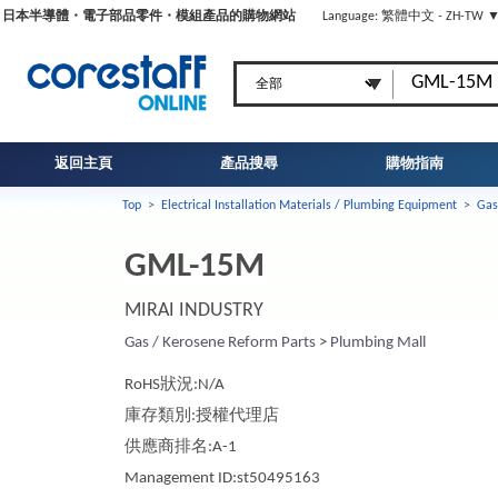
日本半導體・電子部品零件・模組產品的購物網站
Language: 繁體中文 - ZH-TW 
返回主頁
產品搜尋
購物指南
Top
>
Electrical Installation Materials / Plumbing Equipment
>
Gas
GML-15M
MIRAI INDUSTRY
Gas / Kerosene Reform Parts
>
Plumbing Mall
RoHS狀況:N/A
庫存類別:授權代理店
供應商排名:A-1
Management ID:st50495163