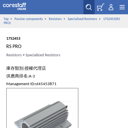
Top
>
Passive components
>
Resistors
>
Specialized Resistors
>
1752453(RS
PRO)
1752453
RS PRO
Resistors
>
Specialized Resistors
庫存類別:授權代理店
供應商排名:A-2
Management ID:st45453871