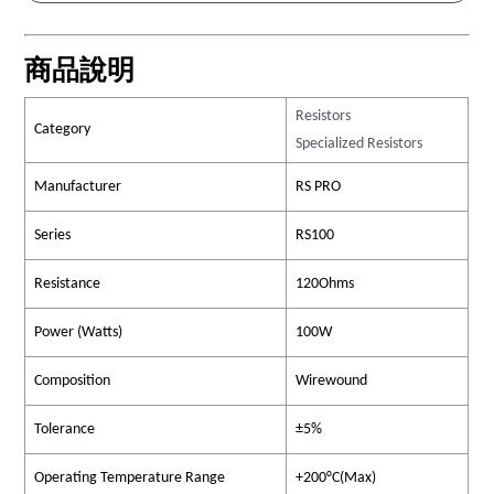
商品說明
Resistors
Category
Specialized Resistors
Manufacturer
RS PRO
Series
RS100
Resistance
120Ohms
Power (Watts)
100W
Composition
Wirewound
Tolerance
±5%
Operating Temperature Range
+200°C(Max)