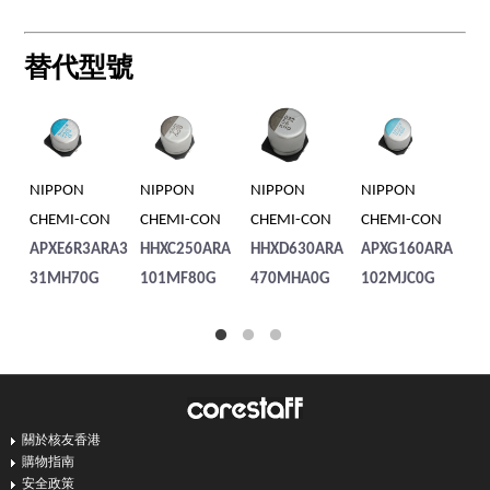
替代型號
NIPPON
NIPPON
NIPPON
NIPPON
NI
CHEMI-CON
CHEMI-CON
CHEMI-CON
CHEMI-CON
CH
APXE6R3ARA3
HHXC250ARA
HHXD630ARA
APXG160ARA
HH
31MH70G
101MF80G
470MHA0G
102MJC0G
1
關於核友香港
購物指南
安全政策