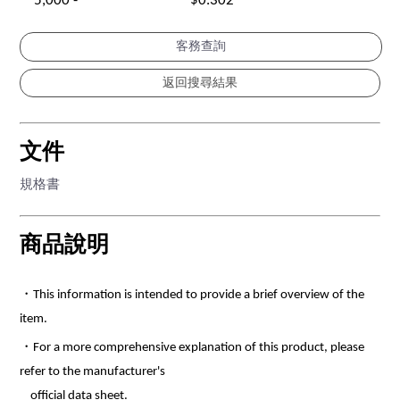
5,000 -
$0.302
客務查詢
文件
規格書
商品說明
・This information is intended to provide a brief overview of the
item.
・For a more comprehensive explanation of this product, please
refer to the manufacturer's
official data sheet.