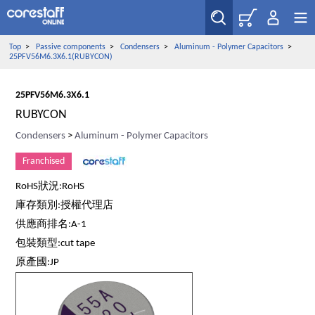
Top
>
Passive components
>
Condensers
>
Aluminum - Polymer Capacitors
>
25PFV56M6.3X6.1(RUBYCON)
25PFV56M6.3X6.1
RUBYCON
Condensers
>
Aluminum - Polymer Capacitors
Franchised
RoHS狀況:RoHS
庫存類別:授權代理店
供應商排名:A-1
包裝類型:cut tape
原產國:JP