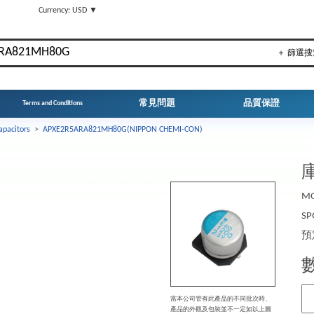
▼
Currency: USD ▼
＋ 篩選搜
常見問題
品質保證
Terms and Conditions
apacitors
>
APXE2R5ARA821MH80G(NIPPON CHEMI-CON)
庫
MO
SP
預
當本公司管有此產品的不同批次時、
產品的外觀及包裝並不一定如以上圖