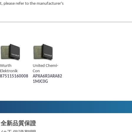
 please refer to the manufacturer's
Wurth
United Chemi-
Elektronik
Con
875115160008
APXA6R3ARA82
1MJC0G
全新品質保證