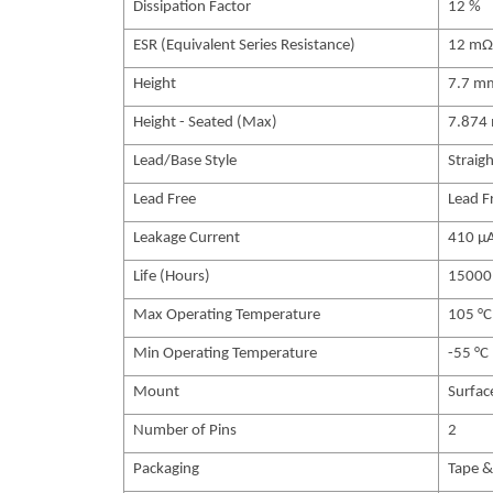
Dissipation Factor
12 %
ESR (Equivalent Series Resistance)
12 mΩ
Height
7.7 m
Height - Seated (Max)
7.874
Lead/Base Style
Straig
Lead Free
Lead F
Leakage Current
410 µ
Life (Hours)
15000
Max Operating Temperature
105 °C
Min Operating Temperature
-55 °C
Mount
Surfa
Number of Pins
2
Packaging
Tape &