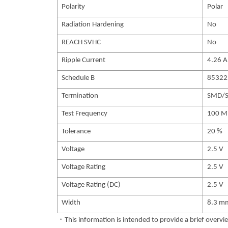
Polarity
Polar
Radiation Hardening
No
REACH SVHC
No
Ripple Current
4.26 A
Schedule B
85322
Termination
SMD/
Test Frequency
100 M
Tolerance
20 %
Voltage
2.5 V
Voltage Rating
2.5 V
Voltage Rating (DC)
2.5 V
Width
8.3 m
・This information is intended to provide a brief overvie