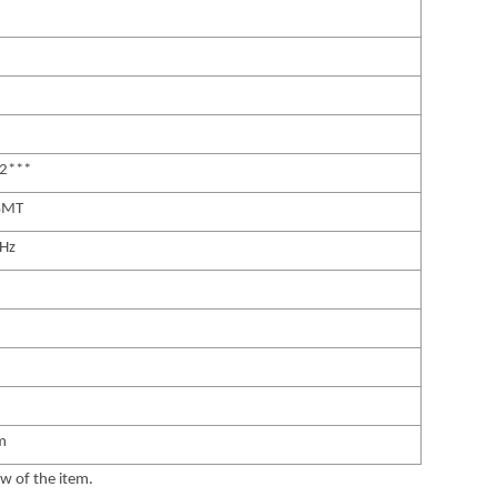
2***
SMT
Hz
m
w of the item.