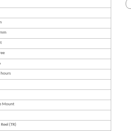
m
 mm
ht
ree
A
 hours
ce Mount
 Reel (TR)