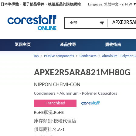
日本半導體・電子部品零件・模組產品的購物網站
Language: 繁體中文 - ZH-TW 
返回主頁
產品搜尋
購物指南
Top
>
Passive components
>
Condensers
>
Aluminum - Polymer C
APXE2R5ARA821MH80G
NIPPON CHEMI-CON
Condensers
>
Aluminum - Polymer Capacitors
Franchised
RoHS狀況:RoHS
庫存類別:授權代理店
供應商排名:A-1