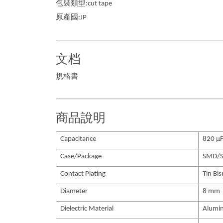
包裝類型:cut tape
原產國:JP
文档
規格書
商品說明
Capacitance
820 µ
Case/Package
SMD/
Contact Plating
Tin Bi
Diameter
8 mm
Dielectric Material
Alumi