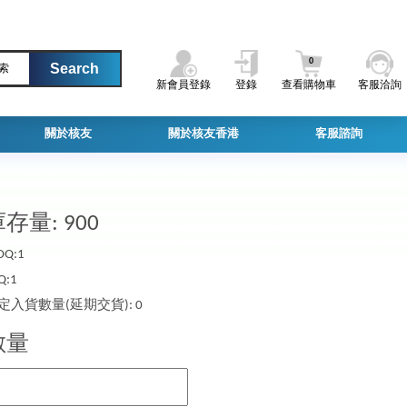
0
索
新會員登錄
登錄
查看購物車
客服洽詢
關於核友
關於核友香港
客服諮詢
存量: 900
Q:1
Q:1
定入貨數量(延期交貨): 0
數量