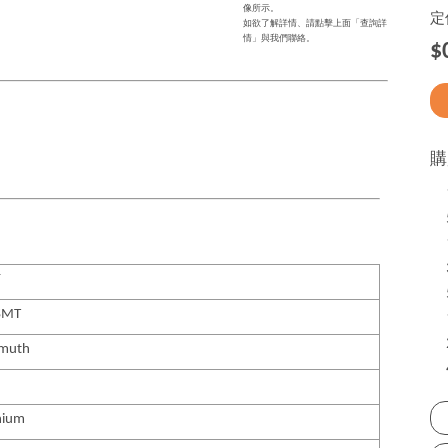
像所示。
定
如欲了解詳情、請點擊上面「查詢詳
情」與我們聯絡。
$
購
F
SMT
smuth
nium