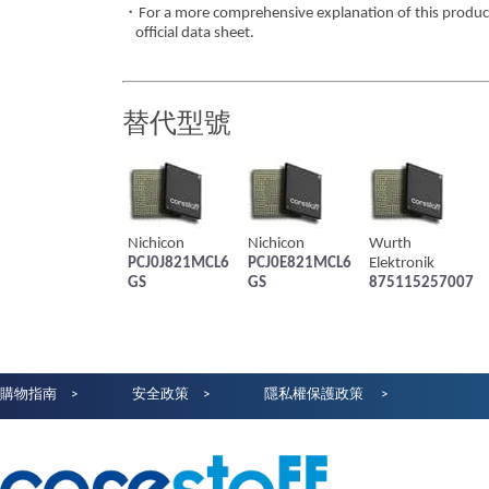
・For a more comprehensive explanation of this product,
official data sheet.
替代型號
Nichicon
Nichicon
Wurth
PCJ0J821MCL6
PCJ0E821MCL6
Elektronik
GS
GS
875115257007
購物指南
安全政策
隱私權保護政策