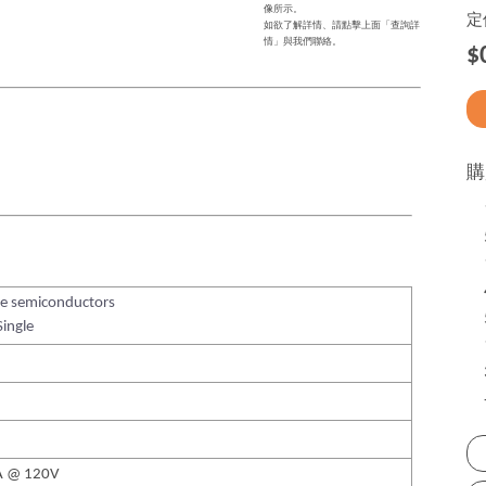
像所示。
定
如欲了解詳情、請點擊上面「查詢詳
情」與我們聯絡。
$
購
te semiconductors
Single
A @ 120V