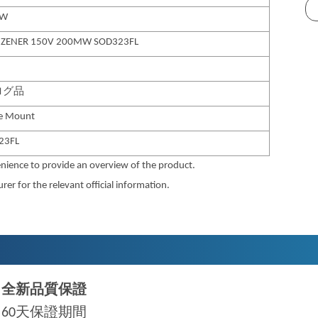
mW
 ZENER 150V 200MW SOD323FL
ログ品
ce Mount
23FL
nience to provide an overview of the product.
er for the relevant official information.
全新品質保證
60天保證期間