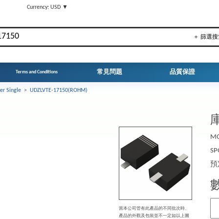
▼
Currency: USD ▼
＋ 篩選搜
常見問題
品質保證
Terms and Conditions
er Single
>
UDZLVTE-17150(ROHM)
庫
MO
SP
預
當本公司管有此產品的不同批次時、
產品的外觀及包裝並不一定如以上圖