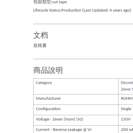
包裝類型:cut tape
Lifecycle Status:Production (Last Updated: 4 years ago)
文档
規格書
商品說明
Category
Discre
Zener 
Manufacturer
ROHM
Configuration
Single
Voltage - Zener (Nom) (Vz)
150V
Current - Reverse Leakage @ Vr
200 n