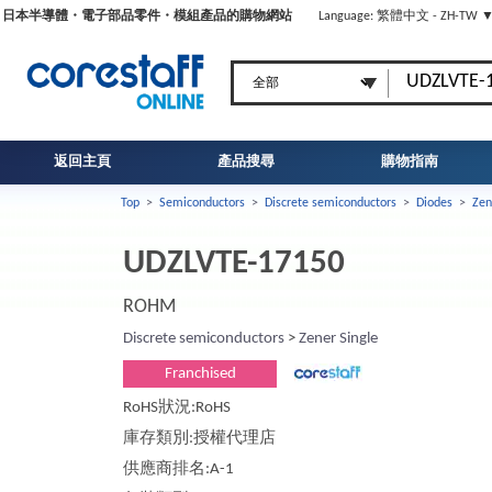
日本半導體・電子部品零件・模組產品的購物網站
Language: 繁體中文 - ZH-TW 
返回主頁
產品搜尋
購物指南
Top
>
Semiconductors
>
Discrete semiconductors
>
Diodes
>
Zen
UDZLVTE-17150
ROHM
Discrete semiconductors
>
Zener Single
Franchised
RoHS狀況:RoHS
庫存類別:授權代理店
供應商排名:A-1