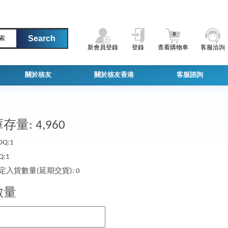
0
索
新會員登錄
登錄
查看購物車
客服洽詢
關於核友
關於核友香港
客服諮詢
存量: 4,960
Q:1
Q:1
定入貨數量(延期交貨): 0
數量