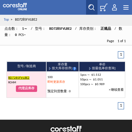
Top
> BD7285FVLBE2
点击数：
1～
/ 型号：
BD7285FVLBE2
/ 库存类别：
正规品
/ 数
量：
0
PCS~
Page 1 of 1
1
库存量
单价
型号 / 制造商
[
按大库存排序
]
[
按最低单价查询
]
1pcs ～ $1.512
100
BD7285FV-LBE2
50pcs ～ $1.051
即时更新库存
ROHM
100pcs ～ $0.989
代理店库存
> 继续查看
预定到货数量 : 0
1