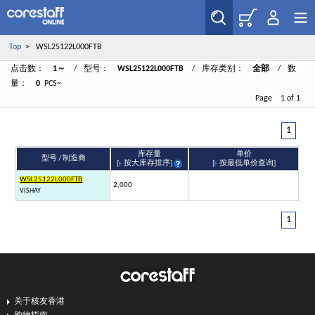
Top
> WSL25122L000FTB
点击数：
1～
/ 型号：
WSL25122L000FTB
/ 库存类别：
全部
/ 数
量：
0
PCS~
Page 1 of 1
1
库存量
单价
型号 / 制造商
[
按大库存排序
]
[
按最低单价查询
]
WSL25122L000FTB
2,000
VISHAY
1
关于核友香港