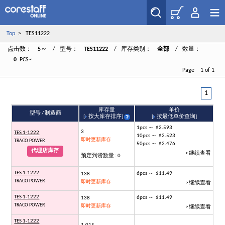
Top
> TES11222
点击数：
5～
/ 型号：
TES11222
/ 库存类别：
全部
/ 数量：
0
PCS~
Page 1 of 1
1
库存量
单价
型号 / 制造商
[
按大库存排序
]
[
按最低单价查询
]
1pcs ～ $2.593
3
TES 1-1222
10pcs ～ $2.523
即时更新库存
TRACO POWER
50pcs ～ $2.476
代理店库存
> 继续查看
预定到货数量 : 0
TES 1-1222
6pcs ～ $11.49
138
TRACO POWER
即时更新库存
> 继续查看
TES 1-1222
6pcs ～ $11.49
138
TRACO POWER
即时更新库存
> 继续查看
TES 1-1222