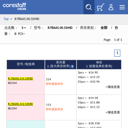
Top
> R78AA5.00.5SMD
点击数：
3～
/ 型号：
R78AA5.00.5SMD
/ 库存类别：
全部
/ 数
量：
0
PCS~
Page 1 of 1
1
库存量
单价
型号 / 制造商
[
按大库存排序
]
[
按最低单价查询
]
3pcs ～ $16.90
10pcs ～ $12.22
R-78AA5.0-0.5SMD
214
25pcs ～ $10.96
RECOM
即时更新库存
> 继续查看
5pcs ～ $14.58
33pcs ～ $11.88
R-78AA5.0-0.5SMD
113
66pcs ～ $11.12
RECOM
即时更新库存
> 继续查看
5pcs ～ $18.158