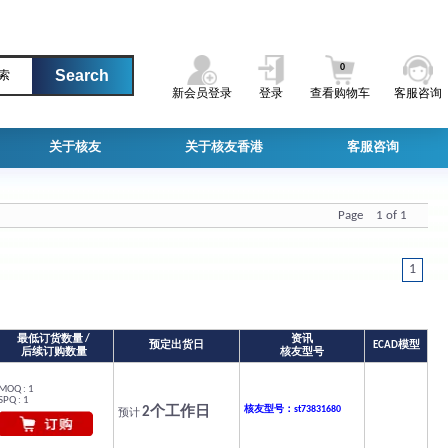
0
索
新会员登录
登录
查看购物车
客服咨询
关于核友
关于核友香港
客服咨询
Page 1 of 1
1
最低订货数量 /
资讯
预定出货日
ECAD模型
后续订购数量
核友型号
MOQ : 1
SPQ : 1
2个工作日
核友型号：st73831680
预计