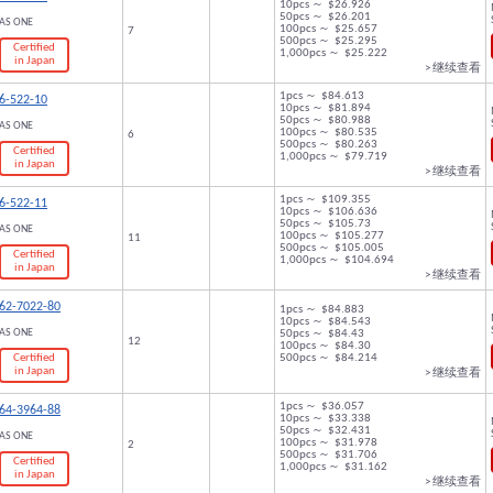
10pcs ～ $26.926
50pcs ～ $26.201
AS ONE
100pcs ～ $25.657
7
500pcs ～ $25.295
Certified
1,000pcs ～ $25.222
in Japan
> 继续查看
1pcs ～ $84.613
6-522-10
10pcs ～ $81.894
50pcs ～ $80.988
AS ONE
100pcs ～ $80.535
6
500pcs ～ $80.263
Certified
1,000pcs ～ $79.719
in Japan
> 继续查看
1pcs ～ $109.355
6-522-11
10pcs ～ $106.636
50pcs ～ $105.73
AS ONE
100pcs ～ $105.277
11
500pcs ～ $105.005
Certified
1,000pcs ～ $104.694
in Japan
> 继续查看
62-7022-80
1pcs ～ $84.883
10pcs ～ $84.543
AS ONE
50pcs ～ $84.43
12
100pcs ～ $84.30
Certified
500pcs ～ $84.214
in Japan
> 继续查看
1pcs ～ $36.057
64-3964-88
10pcs ～ $33.338
50pcs ～ $32.431
AS ONE
100pcs ～ $31.978
2
500pcs ～ $31.706
Certified
1,000pcs ～ $31.162
in Japan
> 继续查看