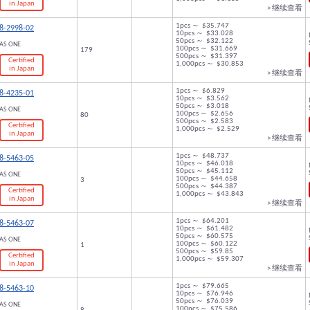
in Japan
> 继续查看
1pcs ～ $35.747
8-2998-02
10pcs ～ $33.028
50pcs ～ $32.122
AS ONE
100pcs ～ $31.669
179
500pcs ～ $31.397
Certified
1,000pcs ～ $30.853
in Japan
> 继续查看
1pcs ～ $6.829
8-4235-01
10pcs ～ $3.562
50pcs ～ $3.018
AS ONE
100pcs ～ $2.656
80
500pcs ～ $2.583
Certified
1,000pcs ～ $2.529
in Japan
> 继续查看
1pcs ～ $48.737
8-5463-05
10pcs ～ $46.018
50pcs ～ $45.112
AS ONE
100pcs ～ $44.658
3
500pcs ～ $44.387
Certified
1,000pcs ～ $43.843
in Japan
> 继续查看
1pcs ～ $64.201
8-5463-07
10pcs ～ $61.482
50pcs ～ $60.575
AS ONE
100pcs ～ $60.122
1
500pcs ～ $59.85
Certified
1,000pcs ～ $59.307
in Japan
> 继续查看
1pcs ～ $79.665
8-5463-10
10pcs ～ $76.946
50pcs ～ $76.039
AS ONE
100pcs ～ $75.586