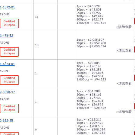
1pcs ～ $46.528
1-1572-01
10pcs ～ $43.809
50pcs ～ $42.902
AS ONE
100pcs ～ $42.449
15
500pcs ～ $42.177
Certified
1,000pcs ～ $41.634
in Japan
> 继续查看
1-478-32
1pcs ～ $2,055.507
AS ONE
10pcs ～ $2,052.788
10
50pcs ～ $2,050.674
Certified
> 继续查看
in Japan
1pcs ～ $98.884
1-4874-01
10pcs ～ $96.165
50pcs ～ $95.259
AS ONE
100pcs ～ $94.806
1
500pcs ～ $94.534
Certified
1,000pcs ～ $94.223
in Japan
> 继续查看
1pcs ～ $31.788
2-5828-37
10pcs ～ $28.163
50pcs ～ $27.438
AS ONE
100pcs ～ $26.894
1
500pcs ～ $26.532
Certified
1,000pcs ～ $26.459
in Japan
> 继续查看
1pcs ～ $212.212
2-652-58
10pcs ～ $209.493
50pcs ～ $208.587
AS ONE
100pcs ～ $208.134
9
500pcs ～ $207.862
Certified