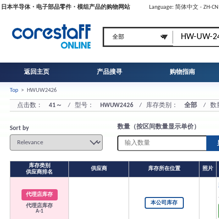
日本半导体・电子部品零件・模组产品的购物网站
Language: 简体中文 - ZH-C
返回主页
产品搜寻
购物指南
Top
>
HWUW2426
点击数：
41～
/ 型号：
HWUW2426
/ 库存类别：
全部
/ 数
数量（按区间数量显示单价）
Sort by
库存类别
供应商
库存所在位置
照片
供应商排名
代理店库存
本公司库存
代理店库存
A-1