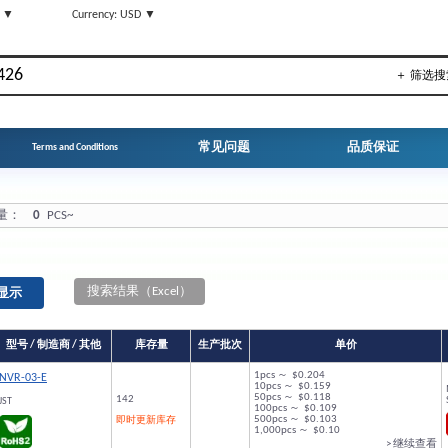
N ▼
Currency: USD ▼
＋ 筛选搜
常见问题
品质保证
Terms and Conditions
量：
0
PCS~
搜索结果（Excel）
型号 / 制造商 / 其他
库存量
生产批次
单价
1pcs ～ $0.204
NVR-03-E
10pcs ～ $0.159
50pcs ～ $0.118
142
JST
100pcs ～ $0.109
500pcs ～ $0.103
即时更新库存
1,000pcs ～ $0.10
> 继续查看