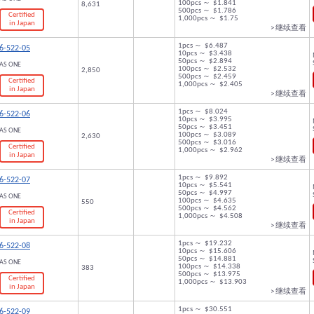
100pcs ～ $1.841
8,631
500pcs ～ $1.786
Certified
1,000pcs ～ $1.75
in Japan
> 继续查看
1pcs ～ $6.487
6-522-05
10pcs ～ $3.438
50pcs ～ $2.894
AS ONE
100pcs ～ $2.532
2,850
500pcs ～ $2.459
Certified
1,000pcs ～ $2.405
in Japan
> 继续查看
1pcs ～ $8.024
6-522-06
10pcs ～ $3.995
50pcs ～ $3.451
AS ONE
100pcs ～ $3.089
2,630
500pcs ～ $3.016
Certified
1,000pcs ～ $2.962
in Japan
> 继续查看
1pcs ～ $9.892
6-522-07
10pcs ～ $5.541
50pcs ～ $4.997
AS ONE
100pcs ～ $4.635
550
500pcs ～ $4.562
Certified
1,000pcs ～ $4.508
in Japan
> 继续查看
1pcs ～ $19.232
6-522-08
10pcs ～ $15.606
50pcs ～ $14.881
AS ONE
100pcs ～ $14.338
383
500pcs ～ $13.975
Certified
1,000pcs ～ $13.903
in Japan
> 继续查看
1pcs ～ $30.551
6-522-09