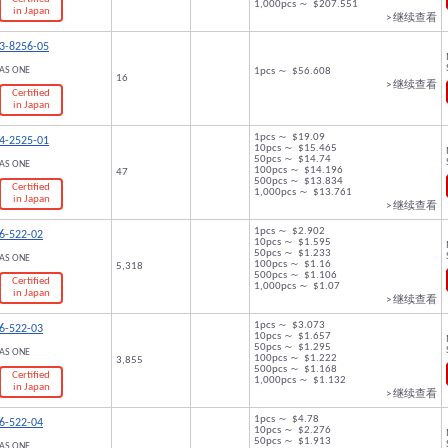
1,000pcs ～ $207.551
in Japan
> 继续查看
3-8256-05
AS ONE
1pcs ～ $56.608
16
> 继续查看
Certified
in Japan
1pcs ～ $19.09
4-2525-01
10pcs ～ $15.465
50pcs ～ $14.74
AS ONE
100pcs ～ $14.196
47
500pcs ～ $13.834
Certified
1,000pcs ～ $13.761
in Japan
> 继续查看
1pcs ～ $2.902
6-522-02
10pcs ～ $1.595
50pcs ～ $1.233
AS ONE
100pcs ～ $1.16
5,318
500pcs ～ $1.106
Certified
1,000pcs ～ $1.07
in Japan
> 继续查看
1pcs ～ $3.073
6-522-03
10pcs ～ $1.657
50pcs ～ $1.295
AS ONE
100pcs ～ $1.222
3,855
500pcs ～ $1.168
Certified
1,000pcs ～ $1.132
in Japan
> 继续查看
1pcs ～ $4.78
6-522-04
10pcs ～ $2.276
50pcs ～ $1.913
AS ONE