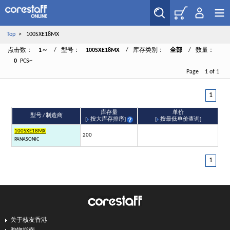
Top
> 100SXE18MX
点击数：
1～
/ 型号：
100SXE18MX
/ 库存类别：
全部
/ 数量：
0
PCS~
Page 1 of 1
1
库存量
单价
型号 / 制造商
[
按大库存排序
]
[
按最低单价查询
]
100SXE18MX
200
PANASONIC
1
关于核友香港