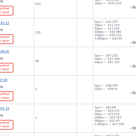
1pcs ～ $324.667
ONE
10pcs ～ $324.232
233
> 
ertified
n Japan
1pcs ～ $15.379
145-12
10pcs ～ $11.754
50pcs ～ $11.029
ONE
100pcs ～ $10.485
120
500pcs ～ $10.122
ertified
1,000pcs ～ $10.05
n Japan
> 
630-05
1pcs ～ $37.222
ONE
10pcs ～ $37.168
40
50pcs ～ $37.124
ertified
> 
n Japan
47-04
1pcs ～ $38.493
ONE
10pcs ～ $38.45
9
> 
ertified
n Japan
1pcs ～ $56.84
291-14
10pcs ～ $54.121
50pcs ～ $53.215
ONE
100pcs ～ $52.761
1
500pcs ～ $52.49
ertified
1,000pcs ～ $51.946
n Japan
> 