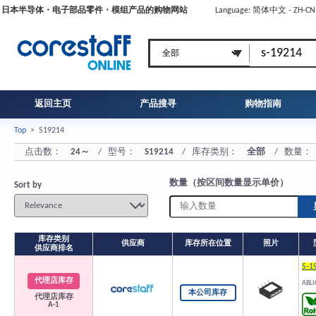
日本半导体・电子部品零件・模组产品的购物网站
Language: 简体中文 - ZH-C
返回主页
产品搜寻
购物指南
Top
>
S19214
点击数：
24～
/ 型号：
S19214
/ 库存类别：
全部
/ 数量：
数量（按区间数量显示单价）
Sort by
库存类别
供应商
库存所在位置
照片
供应商排名
S-1
代理店库存
ABLI
本公司库存
代理店库存
A-1