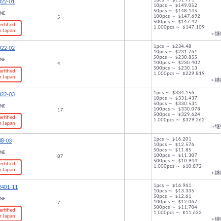
1pcs ～ $151.771
022-01
10pcs ～ $149.052
50pcs ～ $148.145
ONE
100pcs ～ $147.692
5
500pcs ～ $147.42
ertified
1,000pcs ～ $147.109
n Japan
> 
1pcs ～ $234.48
022-02
10pcs ～ $231.761
50pcs ～ $230.855
ONE
100pcs ～ $230.402
4
500pcs ～ $230.13
ertified
1,000pcs ～ $229.819
n Japan
> 
1pcs ～ $334.156
022-03
10pcs ～ $331.437
50pcs ～ $330.531
ONE
100pcs ～ $330.078
17
500pcs ～ $329.624
ertified
1,000pcs ～ $329.262
n Japan
> 
1pcs ～ $16.201
88-03
10pcs ～ $12.576
50pcs ～ $11.85
ONE
100pcs ～ $11.307
87
500pcs ～ $10.944
ertified
1,000pcs ～ $10.872
n Japan
> 
1pcs ～ $16.961
2401-11
10pcs ～ $13.335
50pcs ～ $12.61
ONE
100pcs ～ $12.067
7
500pcs ～ $11.704
ertified
1,000pcs ～ $11.632
n Japan
> 