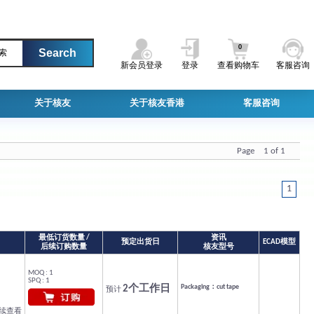
0
索
新会员登录
登录
查看购物车
客服咨询
关于核友
关于核友香港
客服咨询
Page 1 of 1
1
最低订货数量 /
资讯
预定出货日
ECAD模型
后续订购数量
核友型号
MOQ : 1
SPQ : 1
2个工作日
Packaging：cut tape
预计
继续查看