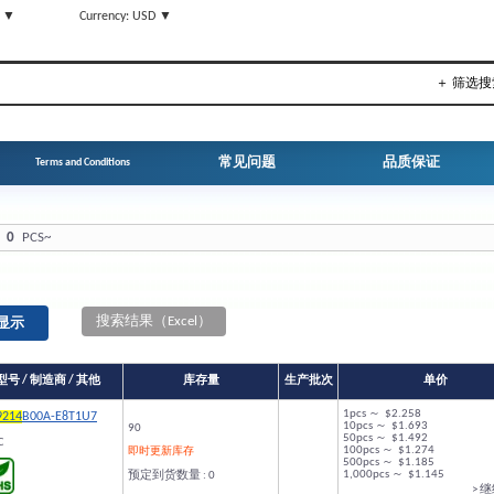
N ▼
Currency: USD ▼
＋ 筛选搜
常见问题
品质保证
Terms and Conditions
0
PCS~
搜索结果（Excel）
型号 / 制造商 / 其他
库存量
生产批次
单价
1pcs ～ $2.258
9214
B00A-E8T1U7
10pcs ～ $1.693
90
50pcs ～ $1.492
C
100pcs ～ $1.274
即时更新库存
500pcs ～ $1.185
1,000pcs ～ $1.145
预定到货数量 : 0
> 