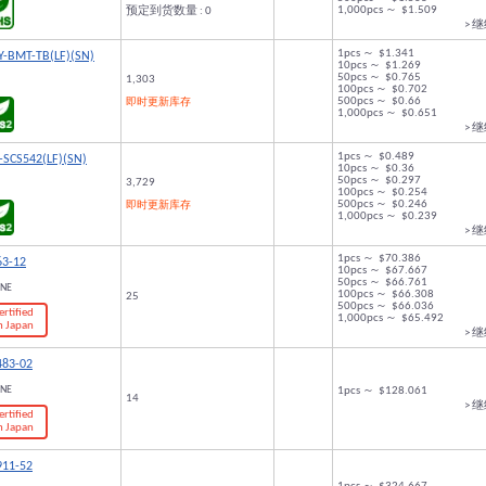
1,000pcs ～ $1.509
预定到货数量 : 0
> 
1pcs ～ $1.341
Y-BMT-TB(LF)(SN)
10pcs ～ $1.269
50pcs ～ $0.765
1,303
100pcs ～ $0.702
500pcs ～ $0.66
即时更新库存
1,000pcs ～ $0.651
> 
1pcs ～ $0.489
-SCS542(LF)(SN)
10pcs ～ $0.36
50pcs ～ $0.297
3,729
100pcs ～ $0.254
500pcs ～ $0.246
即时更新库存
1,000pcs ～ $0.239
> 
1pcs ～ $70.386
63-12
10pcs ～ $67.667
50pcs ～ $66.761
ONE
100pcs ～ $66.308
25
500pcs ～ $66.036
ertified
1,000pcs ～ $65.492
n Japan
> 
483-02
ONE
1pcs ～ $128.061
14
> 
ertified
n Japan
911-52