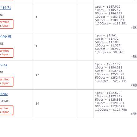
1pcs ～ $187.912
4419-71
10pcs ～ $185.193
50pcs ～ $184.287
ONE
100pcs ～ $183.833
1
500pcs ～ $183.561
ertified
1,000pcs ～ $183.251
n Japan
> 
1pcs ～ $2.561
6446-98
10pcs ～ $1.472
50pcs ～ $1.109
ONE
100pcs ～ $1.037
1
500pcs ～ $0.982
ertified
1,000pcs ～ $0.946
n Japan
> 
1pcs ～ $257.102
77-14
10pcs ～ $254.383
50pcs ～ $253.476
ONE
100pcs ～ $253.023
17
500pcs ～ $252.751
ertified
1,000pcs ～ $252.441
n Japan
> 
1pcs ～ $132.673
2202
10pcs ～ $129.812
50pcs ～ $128.858
ASONIC
100pcs ～ $128.381
14
500pcs ～ $128.095
ertified
1,000pcs ～ $127.768
n Japan
> 