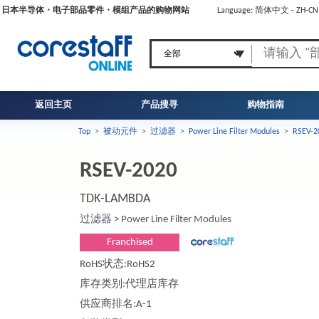
日本半导体・电子部品零件・模组产品的购物网站
Language: 简体中文 - ZH-C
返回主页
产品搜寻
购物指南
Top
>
被动元件
>
过滤器
>
Power Line Filter Modules
>
RSEV-2
RSEV-2020
TDK-LAMBDA
过滤器
>
Power Line Filter Modules
Franchised
RoHS状态:RoHS2
库存类别:代理店库存
供应商排名:A-1