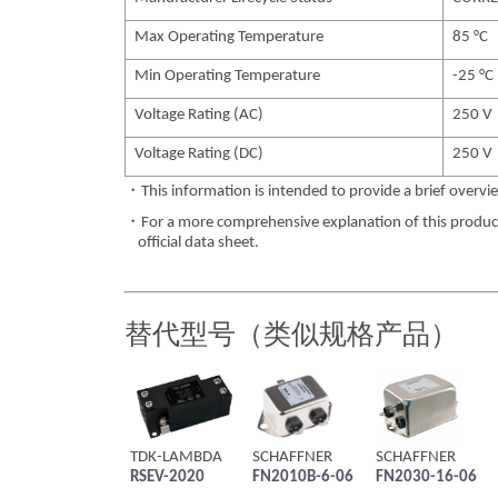
Max Operating Temperature
85 °C
Min Operating Temperature
-25 °C
Voltage Rating (AC)
250 V
Voltage Rating (DC)
250 V
・This information is intended to provide a brief overvie
・For a more comprehensive explanation of this product,
official data sheet.
替代型号（类似规格产品）
TDK-LAMBDA
SCHAFFNER
SCHAFFNER
RSEV-2020
FN2010B-6-06
FN2030-16-06