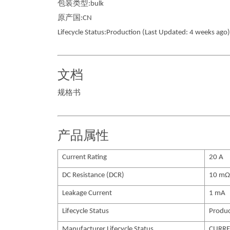
包装类型:bulk
原产国:CN
Lifecycle Status:Production (Last Updated: 4 weeks ago)
文档
规格书
产品属性
Current Rating
20 A
DC Resistance (DCR)
10 mΩ
Leakage Current
1 mA
Lifecycle Status
Produc
Manufacturer Lifecycle Status
CURREN