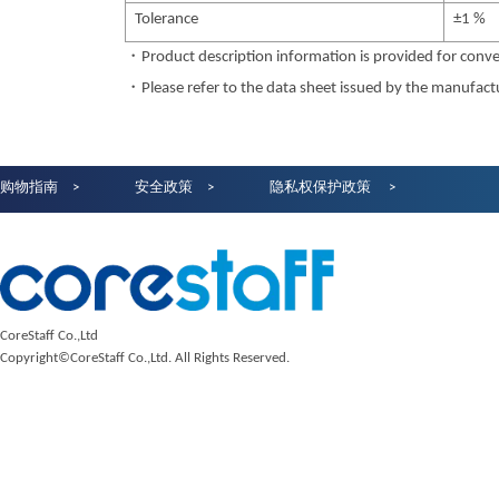
Tolerance
±1 %
・Product description information is provided for conve
・Please refer to the data sheet issued by the manufactur
购物指南
安全政策
隐私权保护政策
CoreStaff Co.,Ltd
Copyright©CoreStaff Co.,Ltd. All Rights Reserved.