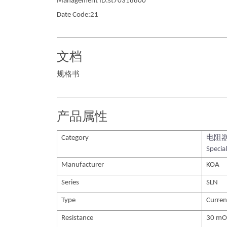
Management ID:st70318800
Date Code:21
文档
规格书
产品属性
Category
电阻
Special
Manufacturer
KOA
Series
SLN
Type
Curren
Resistance
30 m