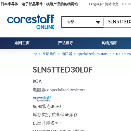
日本半导体・电子部品零件・模组产品的购物网站
Language: 简体中文 - ZH-C
返回主页
产品搜寻
购物指南
Top
>
被动元件
>
电阻器
>
Specialized Resistors
>
SLN5TTED30
SLN5TTED30L0F
KOA
电阻器
>
Specialized Resistors
RoHS状态:RoHS
库存类别:质量保证库存
供应商排名:B-1