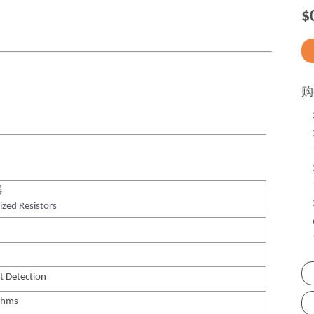
$
购
器
ized Resistors
t Detection
Ohms