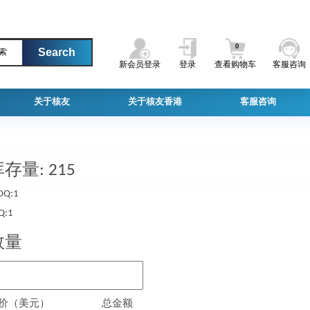
0
索
新会员登录
登录
查看购物车
客服咨询
关于核友
关于核友香港
客服咨询
存量: 215
Q:1
Q:1
数量
价（美元）
总金额