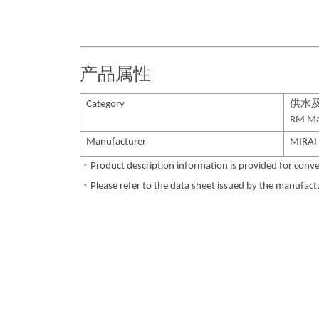
产品属性
Category
供水
RM Ma
Manufacturer
MIRAI
・Product description information is provided for conve
・Please refer to the data sheet issued by the manufactur