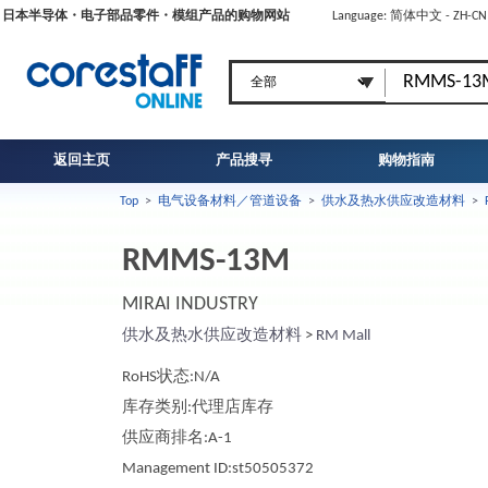
日本半导体・电子部品零件・模组产品的购物网站
Language: 简体中文 - ZH-C
返回主页
产品搜寻
购物指南
Top
>
电气设备材料／管道设备
>
供水及热水供应改造材料
>
RMMS-13M
MIRAI INDUSTRY
供水及热水供应改造材料
>
RM Mall
RoHS状态:N/A
库存类别:代理店库存
供应商排名:A-1
Management ID:st50505372