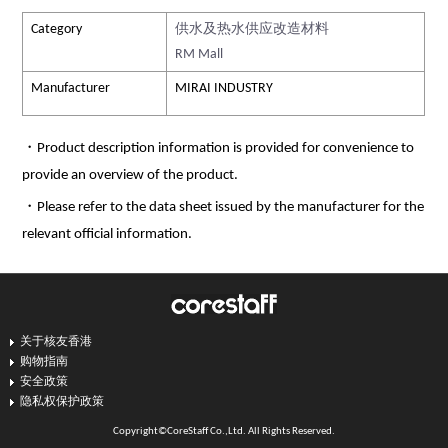
Category
供水及热水供应改造材料
RM Mall
Manufacturer
MIRAI INDUSTRY
・Product description information is provided for convenience to
provide an overview of the product.
・Please refer to the data sheet issued by the manufacturer for the
relevant official information.
关于核友香港
购物指南
安全政策
隐私权保护政策
Copyright©CoreStaff Co.,Ltd. All Rights Reserved.