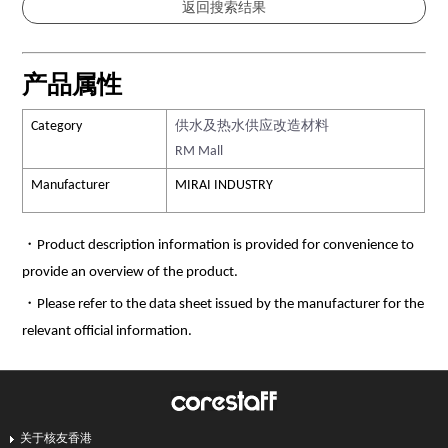
产品属性
Category
供水及热水供应改造材料
RM Mall
Manufacturer
MIRAI INDUSTRY
・Product description information is provided for convenience to
provide an overview of the product.
・Please refer to the data sheet issued by the manufacturer for the
relevant official information.
关于核友香港