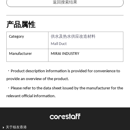
产品属性
Category
供水及热水供应改造材料
Mall Duct
Manufacturer
MIRAI INDUSTRY
・Product description information is provided for convenience to
provide an overview of the product.
・Please refer to the data sheet issued by the manufacturer for the
relevant official information.
关于核友香港