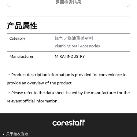
产品属性
Category
煤气／煤油重整材料
Plumbing Mall Accessories
Manufacturer
MIRAI INDUSTRY
・Product description information is provided for convenience to
provide an overview of the product.
・Please refer to the data sheet issued by the manufacturer for the
relevant official information.
关于核友香港