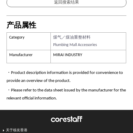
产品属性
Category
煤气／煤油重整材料
Plumbing Mall Accessories
Manufacturer
MIRAI INDUSTRY
・Product description information is provided for convenience to
provide an overview of the product.
・Please refer to the data sheet issued by the manufacturer for the
relevant official information.
关于核友香港