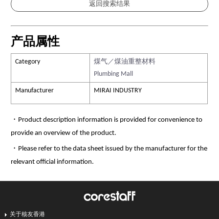
产品属性
Category
煤气／煤油重整材料
Plumbing Mall
Manufacturer
MIRAI INDUSTRY
・Product description information is provided for convenience to
provide an overview of the product.
・Please refer to the data sheet issued by the manufacturer for the
relevant official information.
关于核友香港