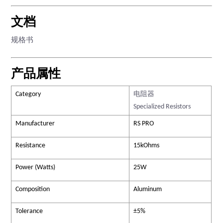
文档
规格书
产品属性
Category
电阻器
Specialized Resistors
Manufacturer
RS PRO
Resistance
15kOhms
Power (Watts)
25W
Composition
Aluminum
Tolerance
±5%