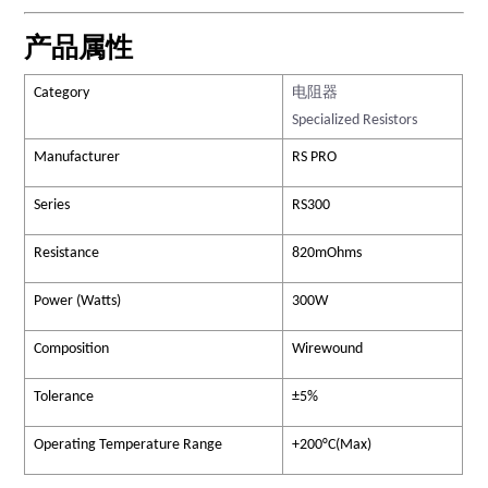
产品属性
Category
电阻器
Specialized Resistors
Manufacturer
RS PRO
Series
RS300
Resistance
820mOhms
Power (Watts)
300W
Composition
Wirewound
Tolerance
±5%
Operating Temperature Range
+200°C(Max)