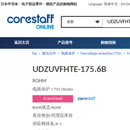
日本半导体・电子部品零件・模组产品的购物网站
Language: 简体中文 - ZH-C
返回主页
产品搜寻
购物指南
Top
>
被动元件
>
电路保护
>
Overvoltage protection (TVS)
>
TV
UDZUVFHTE-175.6B
ROHM
电路保护
>
TVS Diodes
Franchised
RoHS状态:RoHS
库存类别:代理店库存
供应商排名:A-1