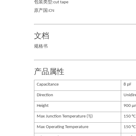
包装类型:cut tape
原产国:CN
文档
规格书
产品属性
Capacitance
8 pF
Direction
Unidir
Height
900 µ
Max Junction Temperature (Tj)
150 °C
Max Operating Temperature
150 °C