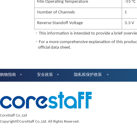
Min Operating Temperature
-55 °C
Number of Channels
1
Reverse Standoff Voltage
3.3 V
・This information is intended to provide a brief overvie
・For a more comprehensive explanation of this product,
official data sheet.
购物指南
安全政策
隐私权保护政策
CoreStaff Co.,Ltd
Copyright©CoreStaff Co.,Ltd. All Rights Reserved.