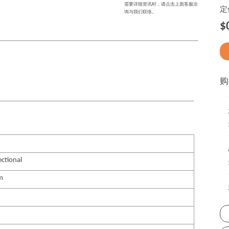
需要详细资讯时，请点击上面客服洽
定
询与我们联络。
$
购
ectional
m