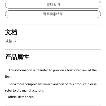
客服咨询
文档
规格书
产品属性
・This information is intended to provide a brief overview of the
item.
・For a more comprehensive explanation of this product, please
refer to the manufacturer's
official data sheet.