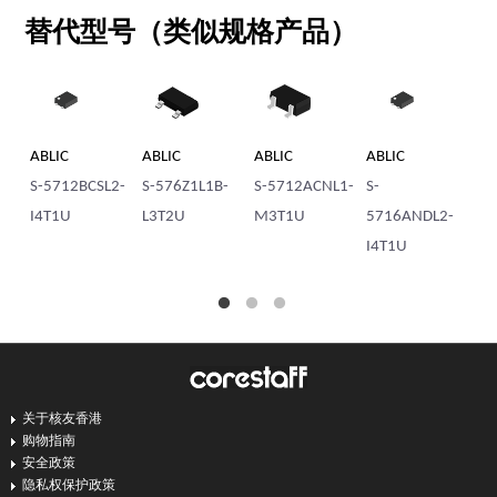
替代型号（类似规格产品）
ABLIC
ABLIC
ABLIC
ABLIC
R
S-5712BCSL2-
S-576Z1L1B-
S-5712ACNL1-
S-
BU
I4T1U
L3T2U
M3T1U
5716ANDL2-
TR
I4T1U
关于核友香港
购物指南
安全政策
隐私权保护政策