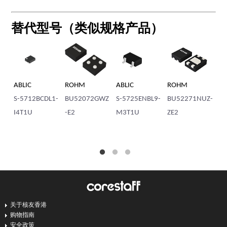
替代型号（类似规格产品）
ABLIC
ROHM
ABLIC
ROHM
AB
S-5712BCDL1-
BU52072GWZ
S-5725ENBL9-
BU52271NUZ-
S-
I4T1U
-E2
M3T1U
ZE2
57
I4
关于核友香港
购物指南
安全政策