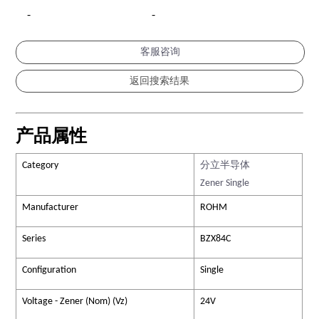
-
-
客服咨询
产品属性
Category
分立半导体
Zener Single
Manufacturer
ROHM
Series
BZX84C
Configuration
Single
Voltage - Zener (Nom) (Vz)
24V