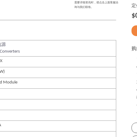
需要详细资讯时，请点击上面客服洽
定
询与我们联络。
$
电源
购
Converters
IX
3W)
ed Module
A