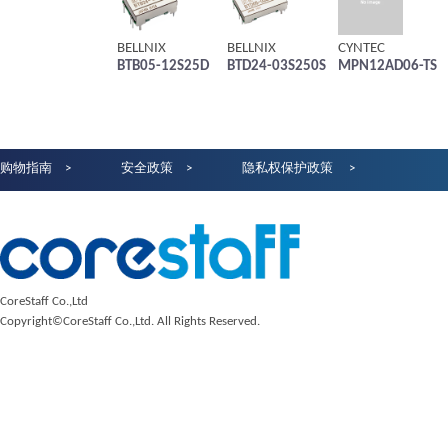
BELLNIX
BELLNIX
CYNTEC
BTB05-12S25D
BTD24-03S250S
MPN12AD06-TS
购物指南
安全政策
隐私权保护政策
CoreStaff Co.,Ltd
Copyright©CoreStaff Co.,Ltd. All Rights Reserved.