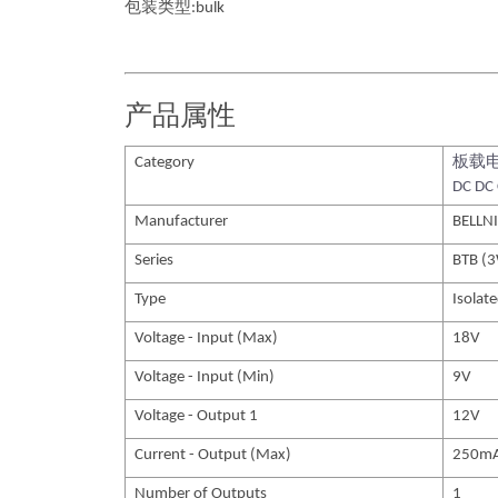
包装类型:bulk
产品属性
Category
板载
DC DC 
Manufacturer
BELLN
Series
BTB (
Type
Isolat
Voltage - Input (Max)
18V
Voltage - Input (Min)
9V
Voltage - Output 1
12V
Current - Output (Max)
250m
Number of Outputs
1