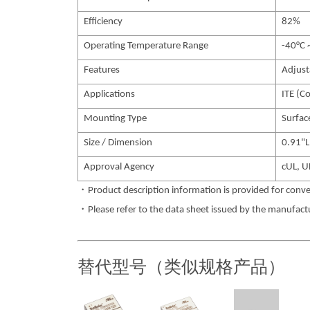
Efficiency
82%
Operating Temperature Range
-40°C 
Features
Adjust
Applications
ITE (C
Mounting Type
Surfa
Size / Dimension
0.91"
Approval Agency
cUL, U
・Product description information is provided for conve
・Please refer to the data sheet issued by the manufactur
替代型号（类似规格产品）