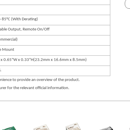
~ 85°C (With Derating)
able Output, Remote On/Off
ommercial)
ce Mount
L x 0.65"W x 0.33"H(23.2mm x 16.6mm x 8.5mm)
L
nience to provide an overview of the product.
er for the relevant official information.