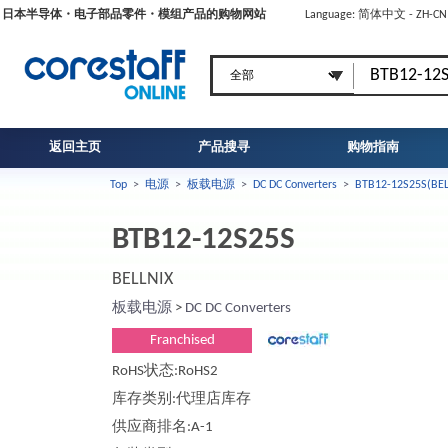
日本半导体・电子部品零件・模组产品的购物网站
Language: 简体中文 - ZH-C
返回主页
产品搜寻
购物指南
Top
>
电源
>
板载电源
>
DC DC Converters
>
BTB12-12S25S(BEL
BTB12-12S25S
BELLNIX
板载电源
>
DC DC Converters
Franchised
RoHS状态:RoHS2
库存类别:代理店库存
供应商排名:A-1