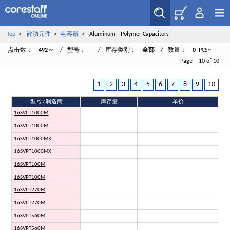
Top
>
被动元件
>
电容器
> Aluminum - Polymer Capacitors
点击数：
492～
/ 型号：
/ 库存类别：
全部
/ 数量：
0
PCS~
Page 10 of 10
1
2
3
4
5
6
7
8
9
10
型号 / 制造商
库存量
单价
16SVPT1000M
16SVPT1000M
16SVPT1000MX
16SVPT1000MX
16SVPT100M
16SVPT100M
16SVPT270M
16SVPT270M
16SVPT560M
16SVPT560M