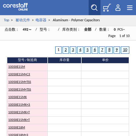
Top
>
被动元件
>
电容器
> Aluminum - Polymer Capacitors
点击数：
492～
/ 型号：
/ 库存类别：
全部
/ 数量：
0
PCS~
Page 1 of 10
1
2
3
4
5
6
7
8
9
10
型号 / 制造商
库存量
单价
100SXE15M
100SXE15M+C3
100SXE15M+TSS
100SXE15M+TSS
100SXE15MX
100SXE15MX+3
100SXE15MX+T
100SXE15MX+T
100SXE18M
100SXE18M+3