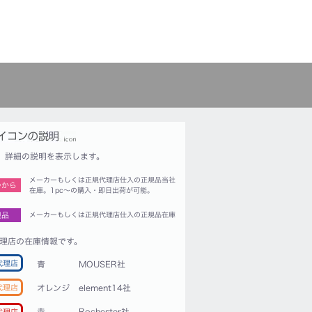
詳細の説明を表示します。
メーカーもしくは正規代理店仕入の正規品当社
つから
在庫。1pc〜の購入・即日出荷が可能。
規品
メーカーもしくは正規代理店仕入の正規品在庫
理店の在庫情報です。
代理店
青
MOUSER社
代理店
オレンジ
element14社
赤
Rochester社
代理店