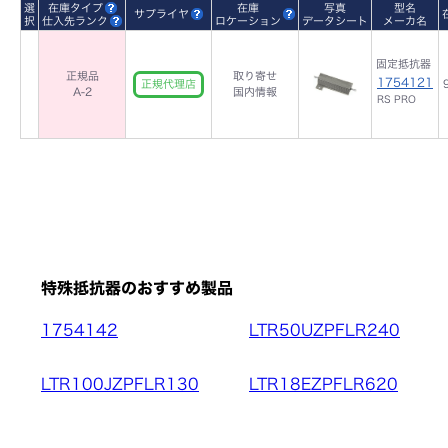
選
在庫タイプ
在庫
写真
型名
サプライヤ
択
仕入先ランク
ロケーション
データシート
メーカ名
固定抵抗器
正規品
取り寄せ
1754121
正規代理店
A-2
国内情報
RS PRO
特殊抵抗器のおすすめ製品
1754142
LTR50UZPFLR240
LTR100JZPFLR130
LTR18EZPFLR620