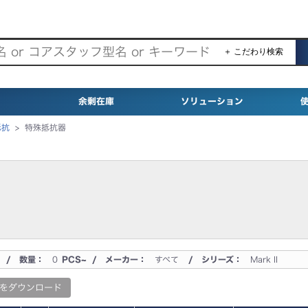
＋ こだわり検索
余剰在庫
ソリューション
抵抗
>
特殊抵抗器
/ 数量：
0
PCS~ / メーカー：
すべて
/ シリーズ：
Mark II
をダウンロード