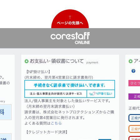
↑
ページの先頭へ
【NP掛け払い】
ク。
(月末締め、翌月第4営業日に請求書発行)
積書の
ひと
正
法人/個人事業主を対象とした後払いサービスです。
（月末締め翌月末請求書払い）
正規代
請求書は、株式会社ネットプロテクションズからご購
入の翌月第4営業日に発行されます。
正規
よくある質問は
こちら
正規
【クレジットカード決済】
正規