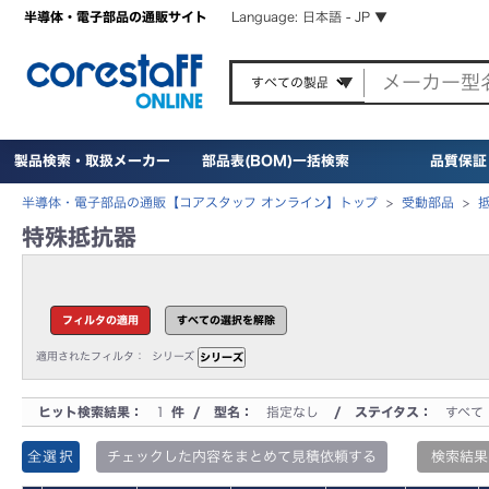
半導体・電子部品の通販サイト
Language: 日本語 - JP ▼
製品検索・取扱メーカー
部品表(BOM)一括検索
品質保証
半導体・電子部品の通販【コアスタッフ オンライン】トップ
>
受動部品
>
特殊抵抗器
適用されたフィルタ：
シリーズ
ヒット検索結果：
1
件 / 型名：
指定なし
/ ステイタス：
すべて
全選択
チェックした内容をまとめて見積依頼する
検索結果