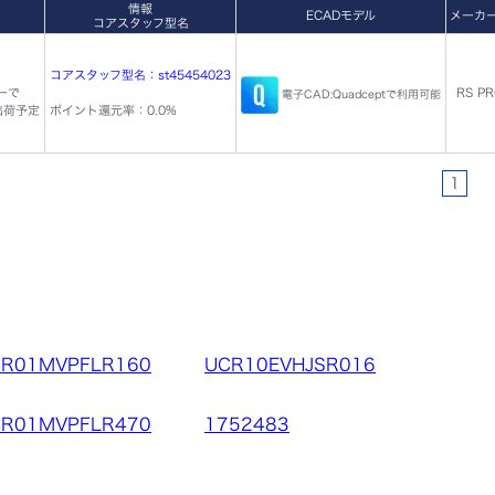
情報
ECADモデル
メーカ
コアスタッフ型名
コアスタッフ型名：st45454023
ダーで
RS P
電子CAD:Quadceptで利用可能
出荷予定
ポイント還元率：0.0%
1
R01MVPFLR160
UCR10EVHJSR016
R01MVPFLR470
1752483