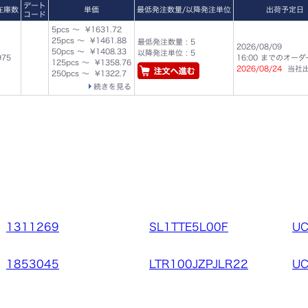
デート
在庫数
単価
最低発注数量/以降発注単位
出荷予定日
コード
5pcs ～ ¥1631.72
25pcs ～ ¥1461.88
最低発注数量 : 5
2026/08/09
50pcs ～ ¥1408.33
以降発注単位 : 5
975
16:00 までのオー
125pcs ～ ¥1358.76
2026/08/24
当社
250pcs ～ ¥1322.7
続きを見る
1311269
SL1TTE5L00F
UC
1853045
LTR100JZPJLR22
UC