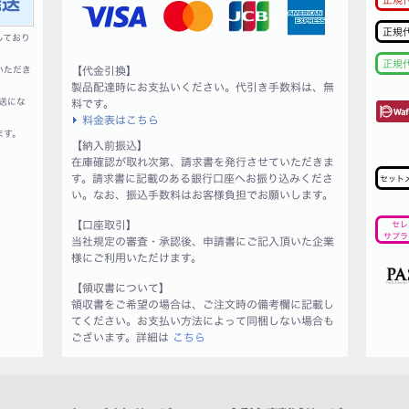
正規
しており
正規
いただき
【代金引換】
製品配達時にお支払いください。代引き手数料は、無
送にな
料です。
料金表はこちら
ます。
【納入前振込】
在庫確認が取れ次第、請求書を発行させていただきま
す。請求書に記載のある銀行口座へお振り込みくださ
セット
い。なお、振込手数料はお客様負担でお願いします。
【口座取引】
セレ
サプラ
当社規定の審査・承認後、申請書にご記入頂いた企業
様にご利用いただけます。
【領収書について】
領収書をご希望の場合は、ご注文時の備考欄に記載し
てください。お支払い方法によって同梱しない場合も
ございます。詳細は
こちら