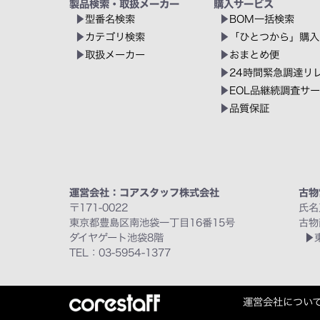
製品検索・取扱メーカー
購入サービス
型番名検索
BOM一括検索
カテゴリ検索
「ひとつから」購入
取扱メーカー
おまとめ便
24時間緊急調達リ
EOL品継続調査サ
品質保証
運営会社：コアスタッフ株式会社
古物
〒171-0022
氏名
東京都豊島区南池袋一丁目16番15号
古物
ダイヤゲート池袋8階
TEL：03-5954-1377
運営会社につい