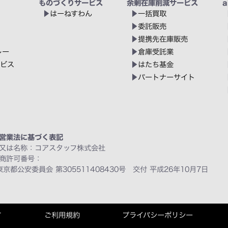
ものづくりサービス
余剰在庫削減サービス
a
はーねすわん
一括買取
委託販売
提携先在庫販売
レー
倉庫受託業
ービス
はたち基金
パートナーサイト
営業法に基づく表記
又は名称：コアスタッフ株式会社
商許可番号：
東京都公安委員会 第305511408430号 交付 平成26年10月7日
て
ご利用規約
プライバシーポリシー