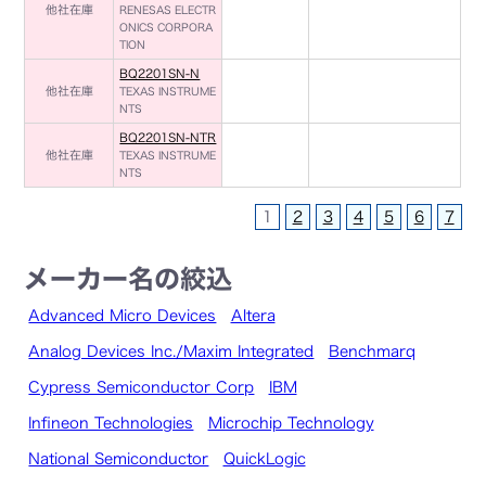
他社在庫
RENESAS ELECTR
ONICS CORPORA
TION
BQ2201SN-N
他社在庫
TEXAS INSTRUME
NTS
BQ2201SN-NTR
他社在庫
TEXAS INSTRUME
NTS
1
2
3
4
5
6
7
メーカー名の絞込
Advanced Micro Devices
Altera
Analog Devices Inc./Maxim Integrated
Benchmarq
Cypress Semiconductor Corp
IBM
Infineon Technologies
Microchip Technology
National Semiconductor
QuickLogic