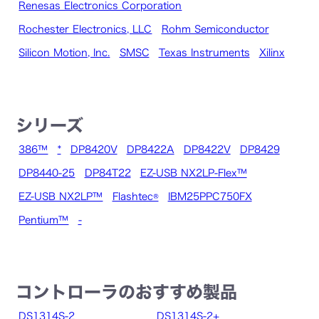
Renesas Electronics Corporation
Rochester Electronics, LLC
Rohm Semiconductor
Silicon Motion, Inc.
SMSC
Texas Instruments
Xilinx
シリーズ
386™
*
DP8420V
DP8422A
DP8422V
DP8429
DP8440-25
DP84T22
EZ-USB NX2LP-Flex™
EZ-USB NX2LP™
Flashtec®
IBM25PPC750FX
Pentium™
-
コントローラのおすすめ製品
DS1314S-2
DS1314S-2+