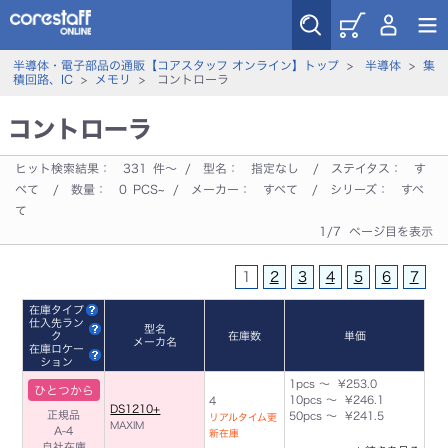
半導体・電子部品の通販【コアスタッフ オンライン】トップ
>
半導体
>
集
積回路、IC
>
メモリ
> コントローラ
コントローラ
ヒット検索結果：
331
件～ / 型名：
指定なし
/ ステイタス：
す
べて
/ 数量：
0
PCS~ / メーカー：
すべて
/ シリーズ：
すべ
て
1/7 ページ目を表示
1
2
3
4
5
6
7
在庫タイプ
仕入先ラン
型名
ク
在庫数
単価
メーカ名
在庫ロケー
ション
1pcs ～ ¥253.0
ひとつから
10pcs ～ ¥246.1
4
DS1210+
正規品
50pcs ～ ¥241.5
リアルタイム更
MAXIM
A-4
新在庫
自社在庫