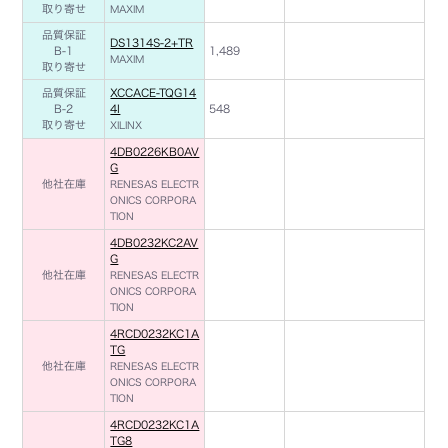
取り寄せ
MAXIM
品質保証
DS1314S-2+TR
B-1
1,489
MAXIM
取り寄せ
品質保証
XCCACE-TQG14
B-2
4I
548
取り寄せ
XILINX
4DB0226KB0AV
G
他社在庫
RENESAS ELECTR
ONICS CORPORA
TION
4DB0232KC2AV
G
他社在庫
RENESAS ELECTR
ONICS CORPORA
TION
4RCD0232KC1A
TG
他社在庫
RENESAS ELECTR
ONICS CORPORA
TION
4RCD0232KC1A
TG8