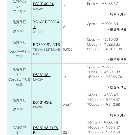
品質保証
5pcs ～ ¥2438.37
DS1314S-2+
B-1
7
MAXIM
取り寄せ
続きを見る
品質保証
XCCACE-TQG14
2pcs ～ ¥5994.83
B-1
4I
2
続きを見る
取り寄せ
XILINX
5pcs ～ ¥3310.03
品質保証
50pcs ～ ¥3220.85
BQ2201SN-NTR
B-1
250pcs ～ ¥3161.39
5,000
TEXAS INSTRUME
CoreStaff US
NTS
在庫
続きを見る
3pcs ～ ¥6465.71
品質保証
30pcs ～ ¥6391.38
B-1
DS1314S+
150pcs ～ ¥6346.79
12
CoreStaff US
MAXIM
在庫
続きを見る
14pcs ～ ¥588.45
140pcs ～ ¥554.47
品質保証
DS1314S-2
700pcs ～ ¥542.58
B-1
2,068
MAXIM
取り寄せ
続きを見る
14pcs ～ ¥588.45
140pcs ～ ¥554.47
品質保証
DS1314S-2+T&
700pcs ～ ¥542.58
B-1
R
221