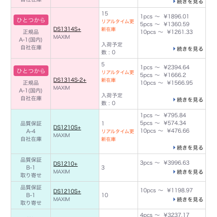
続きを見る
15
1pcs ～ ¥1896.01
ひとつから
リアルタイム更
5pcs ～ ¥1360.59
DS1314S+
新在庫
正規品
10pcs ～ ¥1261.33
MAXIM
A-1(国内)
入荷予定
自社在庫
続きを見る
数 : 0
5
1pcs ～ ¥2394.64
ひとつから
リアルタイム更
5pcs ～ ¥1666.2
DS1314S-2+
新在庫
正規品
10pcs ～ ¥1566.95
MAXIM
A-1(国内)
入荷予定
自社在庫
続きを見る
数 : 0
1pcs ～ ¥795.84
5pcs ～ ¥574.34
品質保証
1
DS1210S+
10pcs ～ ¥476.66
A-4
リアルタイム更
MAXIM
自社在庫
新在庫
続きを見る
品質保証
3pcs ～ ¥3996.63
DS1210+
B-1
3
MAXIM
続きを見る
取り寄せ
品質保証
10pcs ～ ¥1198.97
DS1210S+
B-1
10
MAXIM
続きを見る
取り寄せ
4pcs ～ ¥3237.17