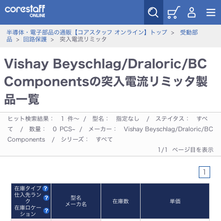
半導体・電子部品の通販【コアスタッフ オンライン】トップ
>
受動部
品
>
回路保護
> 突入電流リミッタ
Vishay Beyschlag/Draloric/BC
Componentsの突入電流リミッタ製
品一覧
ヒット検索結果：
1
件～ / 型名：
指定なし
/ ステイタス：
すべ
て
/ 数量：
0
PCS~ / メーカー：
Vishay Beyschlag/Draloric/BC
Components
/ シリーズ：
すべて
1/1 ページ目を表示
1
在庫タイプ
仕入先ラン
型名
ク
在庫数
単価
メーカ名
在庫ロケー
ション