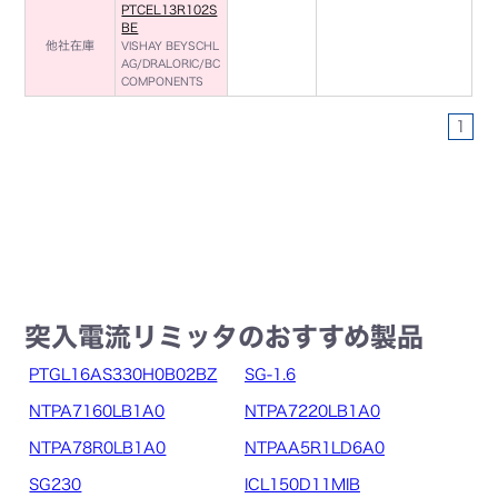
PTCEL13R102S
BE
他社在庫
VISHAY BEYSCHL
AG/DRALORIC/BC
COMPONENTS
1
突入電流リミッタのおすすめ製品
PTGL16AS330H0B02BZ
SG-1.6
NTPA7160LB1A0
NTPA7220LB1A0
NTPA78R0LB1A0
NTPAA5R1LD6A0
SG230
ICL150D11MIB