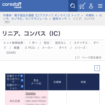
半導体・電子部品の通販【コアスタッフ オンライン】トップ
>
半導体
>
セ
ンサ、センサIC、センサモジュール
>
磁気センサ
> リニア、コンパス
（IC）
リニア、コンパス（IC）
ヒット検索結果：
1
件～ / 型名：
指定なし
/ ステイタス：
すべ
て
/ 数量：
0
PCS~ / メーカー：
すべて
/ シリーズ：
SS490
1/1 ページ目を表示
1
在庫タイプ
仕入先ラン
型名
ク
在庫数
単価
メーカ名
在庫ロケー
ション
SS495A
HONEYWELL SEN
他社在庫
SING AND PRODU
CTIVITY SOLUTIO