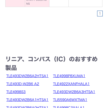
NS
1
リニア、コンパス（IC）のおすすめ
製品
TLE493DW2B6A2HTSA1
TLE4998P8XUMA1
TLE493D-W2B6 A2
TLE4922XANFHALA1
TLE4998S3
TLE493DW2B6A3HTSA1
TLE493DW2B6A1HTSA1
TLI5590A6WXTMA1
TLE493DW2B6A0HTSA1
TLE4998C3XALA1