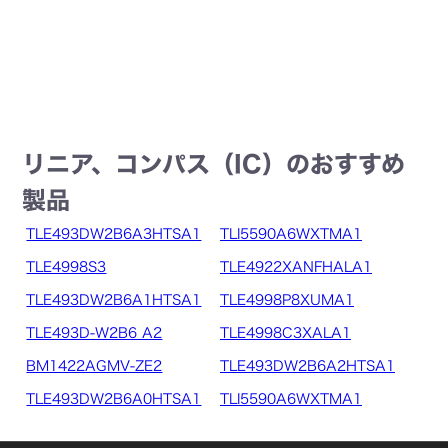
リニア、コンパス（IC）のおすすめ
製品
TLE493DW2B6A3HTSA1
TLI5590A6WXTMA1
TLE4998S3
TLE4922XANFHALA1
TLE493DW2B6A1HTSA1
TLE4998P8XUMA1
TLE493D-W2B6 A2
TLE4998C3XALA1
BM1422AGMV-ZE2
TLE493DW2B6A2HTSA1
TLE493DW2B6A0HTSA1
TLI5590A6WXTMA1