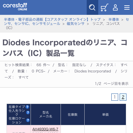
半導体・電子部品の通販【コアスタッフ オンライン】トップ
>
半導体
>
セ
ンサ、センサIC、センサモジュール
>
磁気センサ
> リニア、コンパス
（IC）
Diodes Incorporatedのリニア、コ
ンパス（IC）製品一覧
ヒット検索結果：
66
件～ / 型名：
指定なし
/ ステイタス：
すべ
て
/ 数量：
0
PCS~ / メーカー：
Diodes Incorporated
/ シリ
ーズ：
すべて
1/2 ページ目を表示
1
2
在庫タイプ
仕入先ラン
型名
ク
在庫数
単価
メーカ名
在庫ロケー
ション
AH4930Q-W6-7